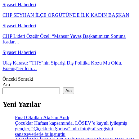
Siyaset Haberleri
CHP SEYHAN İLÇE ÖRGÜTÜNDE İLK KADIN BAŞKAN
Siyaset Haberleri
CHP Lideri Özgür Özel: “Mansur Yavaş Başkanımızın Sonuna
Kadar…
Siyaset Haberleri
Ulaş Karasu: “THY’nin Siparişi Dış Politika Kozu Mu Oldu,
Boeing’ler İçin…
Önceki
Sonraki
Ara
Ara
Yeni Yazılar
Final Okulları Ata’sını Andı
Çocuklar Haftası kapsamında, LÖSEV’e kayıtlı iyileşmiş
gençler, “Çiçeklerin Şarkısı" adlı fotoğraf sergisini
sanatseverlerle buluşturdu