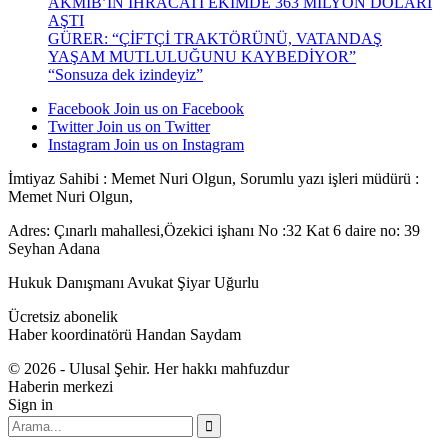
AKMİB’İN İHRACATI EKİMDE 363 MİLYON DOLARI
AŞTI
GÜRER: “ÇİFTÇİ TRAKTÖRÜNÜ, VATANDAŞ
YAŞAM MUTLULUĞUNU KAYBEDİYOR”
“Sonsuza dek izindeyiz”
Facebook
Join us on Facebook
Twitter
Join us on Twitter
Instagram
Join us on Instagram
İmtiyaz Sahibi : Memet Nuri Olgun, Sorumlu yazı işleri müdürü :
Memet Nuri Olgun,
Adres: Çınarlı mahallesi,Özekici işhanı No :32 Kat 6 daire no: 39
Seyhan Adana
Hukuk Danışmanı Avukat Şiyar Uğurlu
Ücretsiz abonelik
Haber koordinatörü Handan Saydam
© 2026 - Ulusal Şehir. Her hakkı mahfuzdur
Haberin merkezi
Sign in