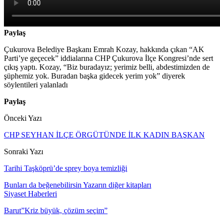
Paylaş
Çukurova Belediye Başkanı Emrah Kozay, hakkında çıkan “AK
Parti’ye geçecek” iddialarına CHP Çukurova İlçe Kongresi’nde sert
çıkış yaptı. Kozay, “Biz buradayız; yerimiz belli, abdestimizden de
şüphemiz yok. Buradan başka gidecek yerim yok” diyerek
söylentileri yalanladı
Paylaş
Önceki Yazı
CHP SEYHAN İLÇE ÖRGÜTÜNDE İLK KADIN BAŞKAN
Sonraki Yazı
Tarihi Taşköprü’de sprey boya temizliği
Bunları da beğenebilirsin
Yazarın diğer kitapları
Siyaset Haberleri
Barut”Kriz büyük, çözüm seçim”