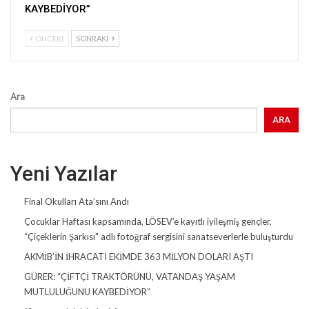
KAYBEDİYOR”
ÖNCEKI
SONRAKI
Ara
ARA
Yeni Yazılar
Final Okulları Ata’sını Andı
Çocuklar Haftası kapsamında, LÖSEV’e kayıtlı iyileşmiş gençler,
“Çiçeklerin Şarkısı" adlı fotoğraf sergisini sanatseverlerle buluşturdu
AKMİB’İN İHRACATI EKİMDE 363 MİLYON DOLARI AŞTI
GÜRER: “ÇİFTÇİ TRAKTÖRÜNÜ, VATANDAŞ YAŞAM
MUTLULUĞUNU KAYBEDİYOR”