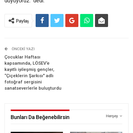
duyuyoruz.” dedi.
Paylaş
ÖNCEKI YAZI
Çocuklar Haftası
kapsamında, LÖSEV’e
kayıtlı iyileşmiş gençler,
“Çiçeklerin Şarkısı" adlı
fotoğraf sergisini
sanatseverlerle buluşturdu
Herşey
Bunları Da Beğenebilirsin