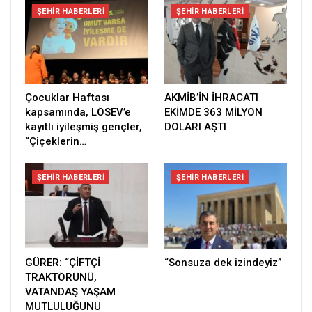
ŞEHIR HABERLERI
ŞEHIR HABERLERI
Çocuklar Haftası
AKMİB’İN İHRACATI
kapsamında, LÖSEV’e
EKİMDE 363 MİLYON
kayıtlı iyileşmiş gençler,
DOLARI AŞTI
“Çiçeklerin…
ŞEHIR HABERLERI
ŞEHIR HABERLERI
GÜRER: “ÇİFTÇİ
“Sonsuza dek izindeyiz”
TRAKTÖRÜNÜ,
VATANDAŞ YAŞAM
MUTLULUĞUNU