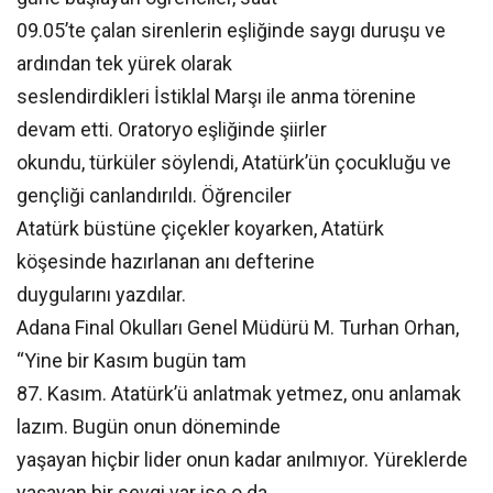
09.05’te çalan sirenlerin eşliğinde saygı duruşu ve
ardından tek yürek olarak
seslendirdikleri İstiklal Marşı ile anma törenine
devam etti. Oratoryo eşliğinde şiirler
okundu, türküler söylendi, Atatürk’ün çocukluğu ve
gençliği canlandırıldı. Öğrenciler
Atatürk büstüne çiçekler koyarken, Atatürk
köşesinde hazırlanan anı defterine
duygularını yazdılar.
Adana Final Okulları Genel Müdürü M. Turhan Orhan,
“Yine bir Kasım bugün tam
87. Kasım. Atatürk’ü anlatmak yetmez, onu anlamak
lazım. Bugün onun döneminde
yaşayan hiçbir lider onun kadar anılmıyor. Yüreklerde
yaşayan bir sevgi var ise o da