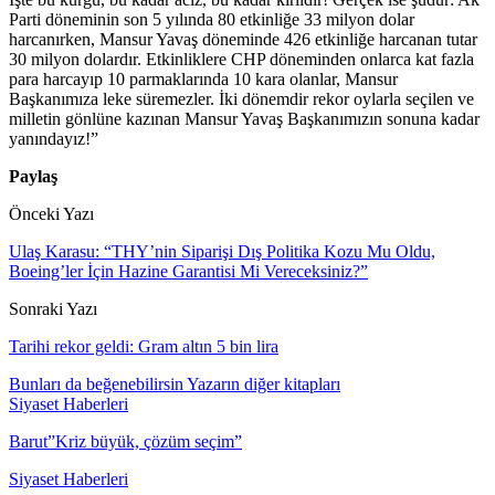
Parti döneminin son 5 yılında 80 etkinliğe 33 milyon dolar
harcanırken, Mansur Yavaş döneminde 426 etkinliğe harcanan tutar
30 milyon dolardır. Etkinliklere CHP döneminden onlarca kat fazla
para harcayıp 10 parmaklarında 10 kara olanlar, Mansur
Başkanımıza leke süremezler. İki dönemdir rekor oylarla seçilen ve
milletin gönlüne kazınan Mansur Yavaş Başkanımızın sonuna kadar
yanındayız!”
Paylaş
Önceki Yazı
Ulaş Karasu: “THY’nin Siparişi Dış Politika Kozu Mu Oldu,
Boeing’ler İçin Hazine Garantisi Mi Vereceksiniz?”
Sonraki Yazı
Tarihi rekor geldi: Gram altın 5 bin lira
Bunları da beğenebilirsin
Yazarın diğer kitapları
Siyaset Haberleri
Barut”Kriz büyük, çözüm seçim”
Siyaset Haberleri