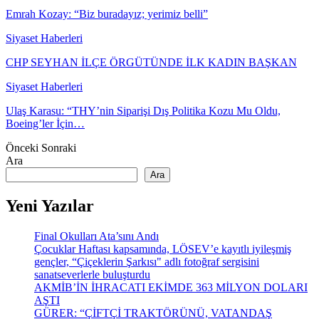
Emrah Kozay: “Biz buradayız; yerimiz belli”
Siyaset Haberleri
CHP SEYHAN İLÇE ÖRGÜTÜNDE İLK KADIN BAŞKAN
Siyaset Haberleri
Ulaş Karasu: “THY’nin Siparişi Dış Politika Kozu Mu Oldu,
Boeing’ler İçin…
Önceki
Sonraki
Ara
Ara
Yeni Yazılar
Final Okulları Ata’sını Andı
Çocuklar Haftası kapsamında, LÖSEV’e kayıtlı iyileşmiş
gençler, “Çiçeklerin Şarkısı" adlı fotoğraf sergisini
sanatseverlerle buluşturdu
AKMİB’İN İHRACATI EKİMDE 363 MİLYON DOLARI
AŞTI
GÜRER: “ÇİFTÇİ TRAKTÖRÜNÜ, VATANDAŞ