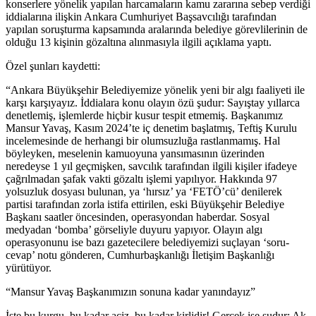
konserlere yönelik yapılan harcamaların kamu zararına sebep verdiği
iddialarına ilişkin Ankara Cumhuriyet Başsavcılığı tarafından
yapılan soruşturma kapsamında aralarında belediye görevlilerinin de
olduğu 13 kişinin gözaltına alınmasıyla ilgili açıklama yaptı.
Özel şunları kaydetti:
“Ankara Büyükşehir Belediyemize yönelik yeni bir algı faaliyeti ile
karşı karşıyayız. İddialara konu olayın özü şudur: Sayıştay yıllarca
denetlemiş, işlemlerde hiçbir kusur tespit etmemiş. Başkanımız
Mansur Yavaş, Kasım 2024’te iç denetim başlatmış, Teftiş Kurulu
incelemesinde de herhangi bir olumsuzluğa rastlanmamış. Hal
böyleyken, meselenin kamuoyuna yansımasının üzerinden
neredeyse 1 yıl geçmişken, savcılık tarafından ilgili kişiler ifadeye
çağrılmadan şafak vakti gözaltı işlemi yapılıyor. Hakkında 97
yolsuzluk dosyası bulunan, ya ‘hırsız’ ya ‘FETÖ’cü’ denilerek
partisi tarafından zorla istifa ettirilen, eski Büyükşehir Belediye
Başkanı saatler öncesinden, operasyondan haberdar. Sosyal
medyadan ‘bomba’ görseliyle duyuru yapıyor. Olayın algı
operasyonunu ise bazı gazetecilere belediyemizi suçlayan ‘soru-
cevap’ notu gönderen, Cumhurbaşkanlığı İletişim Başkanlığı
yürütüyor.
“Mansur Yavaş Başkanımızın sonuna kadar yanındayız”
İşte bu kurgu, bu kadar aciz, bu kadar kirlidir! Gerçek ise şudur: Ak