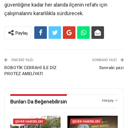
güvenliğine kadar her alanda ilçenin refahı için
çalışmalarını kararlılıkla sürdürecek.
Paylaş
ÖNCEKI YAZI
SONRAKI YAZI
ROBOTİK CERRAHİ İLE DİZ
Sonraki yazı
PROTEZ AMELİYATI
Herşey
Bunları Da Beğenebilirsin
ŞEHIR HABERLERI
ŞEHIR HABERLERI