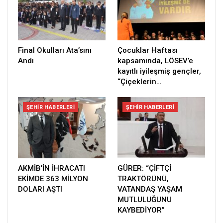
Final Okulları Ata’sını
Çocuklar Haftası
Andı
kapsamında, LÖSEV’e
kayıtlı iyileşmiş gençler,
“Çiçeklerin…
ŞEHIR HABERLERI
ŞEHIR HABERLERI
AKMİB’İN İHRACATI
GÜRER: “ÇİFTÇİ
EKİMDE 363 MİLYON
TRAKTÖRÜNÜ,
DOLARI AŞTI
VATANDAŞ YAŞAM
MUTLULUĞUNU
KAYBEDİYOR”