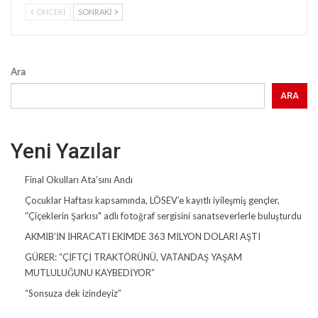
ÖNCEKI
SONRAKI
Ara
ARA
Yeni Yazılar
Final Okulları Ata’sını Andı
Çocuklar Haftası kapsamında, LÖSEV’e kayıtlı iyileşmiş gençler,
“Çiçeklerin Şarkısı" adlı fotoğraf sergisini sanatseverlerle buluşturdu
AKMİB’İN İHRACATI EKİMDE 363 MİLYON DOLARI AŞTI
GÜRER: “ÇİFTÇİ TRAKTÖRÜNÜ, VATANDAŞ YAŞAM
MUTLULUĞUNU KAYBEDİYOR”
“Sonsuza dek izindeyiz”