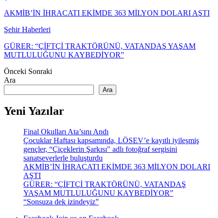
AKMİB’İN İHRACATI EKİMDE 363 MİLYON DOLARI AŞTI
Şehir Haberleri
GÜRER: “ÇİFTÇİ TRAKTÖRÜNÜ, VATANDAŞ YAŞAM
MUTLULUĞUNU KAYBEDİYOR”
Önceki
Sonraki
Ara
Ara
Yeni Yazılar
Final Okulları Ata’sını Andı
Çocuklar Haftası kapsamında, LÖSEV’e kayıtlı iyileşmiş
gençler, “Çiçeklerin Şarkısı" adlı fotoğraf sergisini
sanatseverlerle buluşturdu
AKMİB’İN İHRACATI EKİMDE 363 MİLYON DOLARI
AŞTI
GÜRER: “ÇİFTÇİ TRAKTÖRÜNÜ, VATANDAŞ
YAŞAM MUTLULUĞUNU KAYBEDİYOR”
“Sonsuza dek izindeyiz”