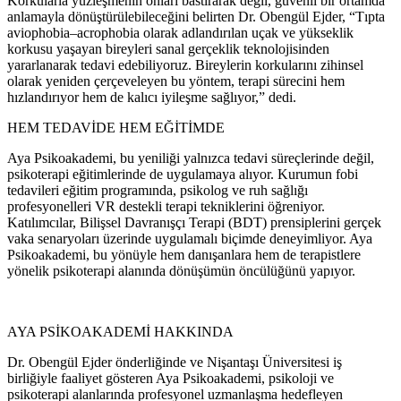
Korkularla yüzleşmenin onları bastırarak değil, güvenli bir ortamda
anlamayla dönüştürülebileceğini belirten Dr. Obengül Ejder, “Tıpta
aviophobia–acrophobia olarak adlandırılan uçak ve yükseklik
korkusu yaşayan bireyleri sanal gerçeklik teknolojisinden
yararlanarak tedavi edebiliyoruz. Bireylerin korkularını zihinsel
olarak yeniden çerçeveleyen bu yöntem, terapi sürecini hem
hızlandırıyor hem de kalıcı iyileşme sağlıyor,” dedi.
HEM TEDAVİDE HEM EĞİTİMDE
Aya Psikoakademi, bu yeniliği yalnızca tedavi süreçlerinde değil,
psikoterapi eğitimlerinde de uygulamaya alıyor. Kurumun fobi
tedavileri eğitim programında, psikolog ve ruh sağlığı
profesyonelleri VR destekli terapi tekniklerini öğreniyor.
Katılımcılar, Bilişsel Davranışçı Terapi (BDT) prensiplerini gerçek
vaka senaryoları üzerinde uygulamalı biçimde deneyimliyor. Aya
Psikoakademi, bu yönüyle hem danışanlara hem de terapistlere
yönelik psikoterapi alanında dönüşümün öncülüğünü yapıyor.
AYA PSİKOAKADEMİ HAKKINDA
Dr. Obengül Ejder önderliğinde ve Nişantaşı Üniversitesi iş
birliğiyle faaliyet gösteren Aya Psikoakademi, psikoloji ve
psikoterapi alanlarında profesyonel uzmanlaşma hedefleyen