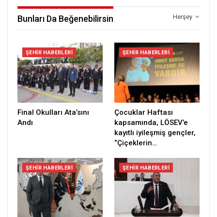
Herşey
Bunları Da Beğenebilirsin
ŞEHIR HABERLERI
ŞEHIR HABERLERI
Final Okulları Ata’sını
Çocuklar Haftası
Andı
kapsamında, LÖSEV’e
kayıtlı iyileşmiş gençler,
“Çiçeklerin…
ŞEHIR HABERLERI
ŞEHIR HABERLERI