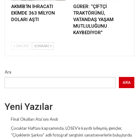
AKMİB’İN İHRACATI
GÜRER: “ÇİFTÇİ
EKİMDE 363 MİLYON
TRAKTÖRÜNÜ,
DOLARI AŞTI
VATANDAŞ YAŞAM
MUTLULUĞUNU
KAYBEDİYOR”
ÖNCEKI
SONRAKI
Ara
ARA
Yeni Yazılar
Final Okulları Ata’sını Andı
Çocuklar Haftası kapsamında, LÖSEV’e kayıtlı iyileşmiş gençler,
“Çiçeklerin Şarkısı" adlı fotoğraf sergisini sanatseverlerle buluşturdu