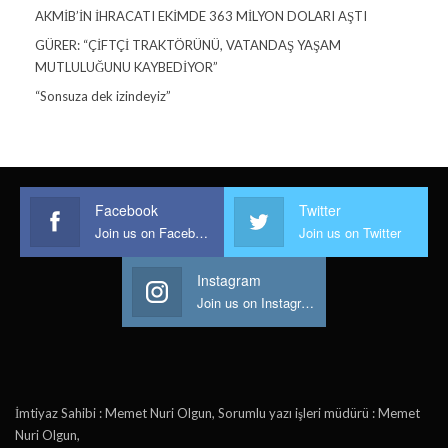
AKMİB’İN İHRACATI EKİMDE 363 MİLYON DOLARI AŞTI
GÜRER: “ÇİFTÇİ TRAKTÖRÜNÜ, VATANDAŞ YAŞAM
MUTLULUĞUNU KAYBEDİYOR”
“Sonsuza dek izindeyiz”
Facebook
Twitter
Join us on Facebook
Join us on Twitter
Instagram
Join us on Instagram
İmtiyaz Sahibi : Memet Nuri Olgun, Sorumlu yazı işleri müdürü : Memet
Nuri Olgun,