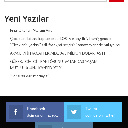
Yeni Yazılar
Final Okulları Ata’sını Andı
Çocuklar Haftası kapsamında, LÖSEV’e kayıtlı iyileşmiş gençler,
“Çiçeklerin Şarkısı" adlı fotoğraf sergisini sanatseverlerle buluşturdu
AKMİB’İN İHRACATI EKİMDE 363 MİLYON DOLARI AŞTI
GÜRER: “ÇİFTÇİ TRAKTÖRÜNÜ, VATANDAŞ YAŞAM
MUTLULUĞUNU KAYBEDİYOR”
“Sonsuza dek izindeyiz”
Facebook
Twitter
Join us on Facebook
Join us on Twitter