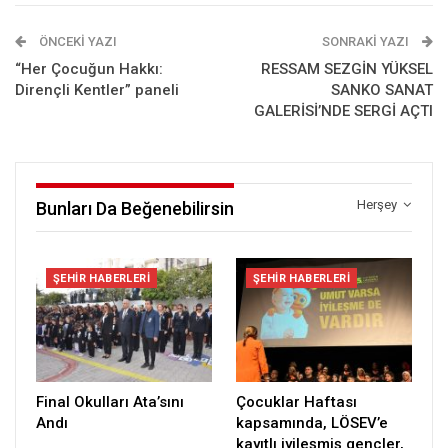
ÖNCEKI YAZI
SONRAKI YAZI
“Her Çocuğun Hakkı:
RESSAM SEZGİN YÜKSEL
Dirençli Kentler” paneli
SANKO SANAT
GALERİSİ’NDE SERGİ AÇTI
Herşey
Bunları Da Beğenebilirsin
ŞEHIR HABERLERI
ŞEHIR HABERLERI
Final Okulları Ata’sını
Çocuklar Haftası
Andı
kapsamında, LÖSEV’e
kayıtlı iyileşmiş gençler,