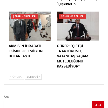
“Çiçeklerin…
ŞEHIR HABERLERI
ŞEHIR HABERLERI
AKMİB’İN İHRACATI
GÜRER: “ÇİFTÇİ
EKİMDE 363 MİLYON
TRAKTÖRÜNÜ,
DOLARI AŞTI
VATANDAŞ YAŞAM
MUTLULUĞUNU
KAYBEDİYOR”
ÖNCEKI
SONRAKI
Ara
ARA