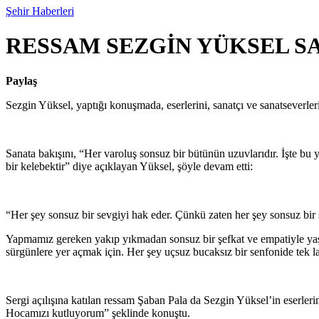
Şehir Haberleri
RESSAM SEZGİN YÜKSEL SA
Paylaş
Sezgin Yüksel, yaptığı konuşmada, eserlerini, sanatçı ve sanatsever
Sanata bakışını, “Her varoluş sonsuz bir bütünün uzuvlarıdır. İşte bu 
bir kelebektir” diye açıklayan Yüksel, şöyle devam etti:
“Her şey sonsuz bir sevgiyi hak eder. Çünkü zaten her şey sonsuz bir s
Yapmamız gereken yakıp yıkmadan sonsuz bir şefkat ve empatiyle yaşa
sürgünlere yer açmak için. Her şey uçsuz bucaksız bir senfonide tek l
Sergi açılışına katılan ressam Şaban Pala da Sezgin Yüksel’in eserleri
Hocamızı kutluyorum” şeklinde konuştu.