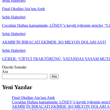
Şehir Haberleri
Final Okulları Ata’sını Andı
Şehir Haberleri
Çocuklar Haftası kapsamında, LÖSEV’e kayıtlı iyileşmiş gençler, “Ç
Şehir Haberleri
AKMİB’İN İHRACATI EKİMDE 363 MİLYON DOLARI AŞTI
Şehir Haberleri
GÜRER: “ÇİFTÇİ TRAKTÖRÜNÜ, VATANDAŞ YAŞAM MU
Önceki
Sonraki
Ara
Ara
Yeni Yazılar
Final Okulları Ata’sını Andı
Çocuklar Haftası kapsamında, LÖSEV’e kayıtlı iyileşmiş gençler,
AKMİB’İN İHRACATI EKİMDE 363 MİLYON DOLARI A