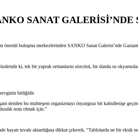
NKO SANAT GALERİSİ’NDE 
lerin önemli buluşma merkezlerinden SANKO Sanat Galerisi’nde Gaziant
yüzdendir ki, tek bir yaprak ormanların sözcüsü, bir damla su okyanuslar
evginin birliğidir.
m denilen bu muhteşem organizmayı önyargısız bir kabullenişe geçmekti
ahzalık nota olmak için.”
nde hayatı tuvale aktardığına dikkat çekerek, “Tablolarda ne bir eksik n