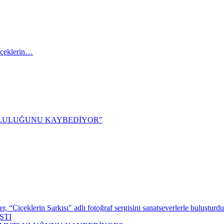
içeklerin…
TLULUĞUNU KAYBEDİYOR”
 “Çiçeklerin Şarkısı" adlı fotoğraf sergisini sanatseverlerle buluşturdu
ŞTI