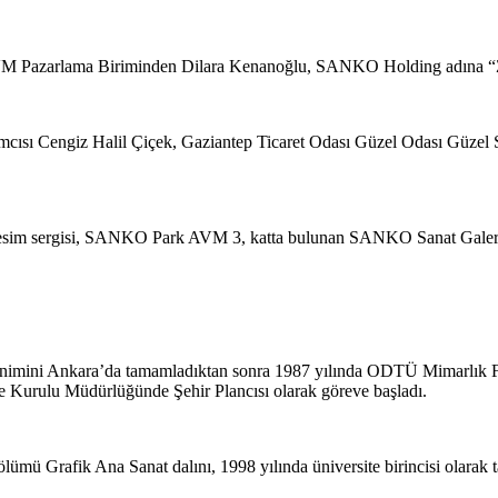
Pazarlama Biriminden Dilara Kenanoğlu, SANKO Holding adına “Zeugm
ısı Cengiz Halil Çiçek, Gaziantep Ticaret Odası Güzel Odası Güzel S
 resim sergisi, SANKO Park AVM 3, katta bulunan SANKO Sanat Galeris
nimini Ankara’da tamamladıktan sonra 1987 yılında ODTÜ Mimarlık Fak
e Kurulu Müdürlüğünde Şehir Plancısı olarak göreve başladı.
lümü Grafik Ana Sanat dalını, 1998 yılında üniversite birincisi olara