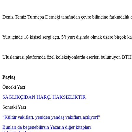
Deniz Temiz Turmepa Derneği tarafından çevre bilincine farkındalık olu
Yurt içinde 18 kişisel sergi açtı, 5’i yurt dışında olmak üzere birçok ka
Uluslararası platformda özel koleksiyonlarda eserleri bulunuyor. BTH
Paylaş
Önceki Yazı
SAĞLIKÇIDAN HARÇ, HAKSIZLIKTIR
Sonraki Yazı
“Kültür vakıfları, yeniden yandaş vakıflara açılıyor!”
Bunları da beğenebilirsin
Yazarın diğer kitapları