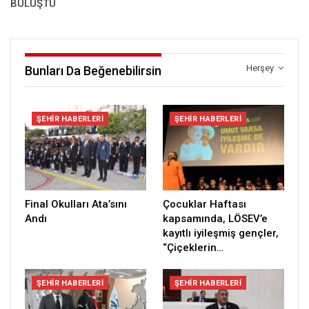
BULUŞTU
Herşey
Bunları Da Beğenebilirsin
ŞEHIR HABERLERI
ŞEHIR HABERLERI
Final Okulları Ata’sını
Çocuklar Haftası
Andı
kapsamında, LÖSEV’e
kayıtlı iyileşmiş gençler,
“Çiçeklerin…
ŞEHIR HABERLERI
ŞEHIR HABERLERI