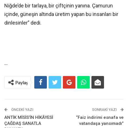
Niğde’de bir tarlaya, bir çiftçinin yanına. Çamurun
içinde, güneşin altında üretim yapan bu insanları bir
dinlesinler” dedi.
…
Paylaş
ÖNCEKI YAZI
SONRAKI YAZI
ANTİK MİSİS’İN HİKÂYESİ
“Faiz indirimi esnafa ve
ÇAĞDAŞ SANATLA
vatandaşa yansımadı”