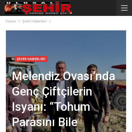
Home
Şehir Haberleri
ŞEHIR HABERLERI
Melendiz Ovası’nda
Genç Çiftçilerin
Isyanı: “Tohum
Parasını Bile