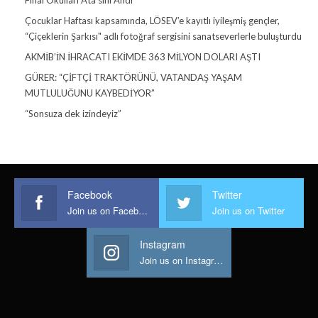
Çocuklar Haftası kapsamında, LÖSEV’e kayıtlı iyileşmiş gençler,
“Çiçeklerin Şarkısı" adlı fotoğraf sergisini sanatseverlerle buluşturdu
AKMİB’İN İHRACATI EKİMDE 363 MİLYON DOLARI AŞTI
GÜRER: “ÇİFTÇİ TRAKTÖRÜNÜ, VATANDAŞ YAŞAM
MUTLULUĞUNU KAYBEDİYOR”
“Sonsuza dek izindeyiz”
Facebook
Twitter
Join us on Facebook
Join us on Twitter
Instagram
Join us on Instagram