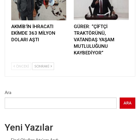
AKMİB’İN İHRACATI
GÜRER: “ÇİFTÇİ
EKİMDE 363 MİLYON
TRAKTÖRÜNÜ,
DOLARI AŞTI
VATANDAŞ YAŞAM
MUTLULUĞUNU
KAYBEDİYOR”
ÖNCEKI
SONRAKI
Ara
ARA
Yeni Yazılar
Final Okulları Ata’sını Andı