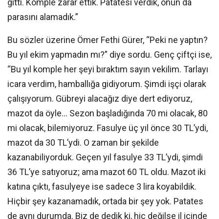
gitti. Komple zarar ettik. Patatesi verdik, onun da
parasını alamadık.”
Bu sözler üzerine Ömer Fethi Gürer, “Peki ne yaptın?
Bu yıl ekim yapmadın mı?” diye sordu. Genç çiftçi ise,
“Bu yıl komple her şeyi bıraktım sayın vekilim. Tarlayı
icara verdim, hamballığa gidiyorum. Şimdi işçi olarak
çalışıyorum. Gübreyi alacağız diye dert ediyoruz,
mazot da öyle… Sezon başladığında 70 mi olacak, 80
mi olacak, bilemiyoruz. Fasulye üç yıl önce 30 TL’ydi,
mazot da 30 TL’ydi. O zaman bir şekilde
kazanabiliyorduk. Geçen yıl fasulye 33 TL’ydi, şimdi
36 TL’ye satıyoruz; ama mazot 60 TL oldu. Mazot iki
katına çıktı, fasulyeye ise sadece 3 lira koyabildik.
Hiçbir şey kazanamadık, ortada bir şey yok. Patates
de aynı durumda. Biz de dedik ki, hiç değilse il içinde