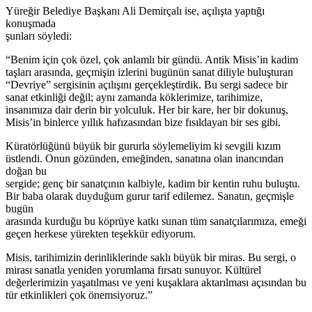
Yüreğir Belediye Başkanı Ali Demirçalı ise, açılışta yaptığı
konuşmada
şunları söyledi:
“Benim için çok özel, çok anlamlı bir gündü. Antik Misis’in kadim
taşları arasında, geçmişin izlerini bugünün sanat diliyle buluşturan
“Devriye” sergisinin açılışını gerçekleştirdik. Bu sergi sadece bir
sanat etkinliği değil; aynı zamanda köklerimize, tarihimize,
insanımıza dair derin bir yolculuk. Her bir kare, her bir dokunuş,
Misis’in binlerce yıllık hafızasından bize fısıldayan bir ses gibi.
Küratörlüğünü büyük bir gururla söylemeliyim ki sevgili kızım
üstlendi. Onun gözünden, emeğinden, sanatına olan inancından
doğan bu
sergide; genç bir sanatçının kalbiyle, kadim bir kentin ruhu buluştu.
Bir baba olarak duyduğum gurur tarif edilemez. Sanatın, geçmişle
bugün
arasında kurduğu bu köprüye katkı sunan tüm sanatçılarımıza, emeği
geçen herkese yürekten teşekkür ediyorum.
Misis, tarihimizin derinliklerinde saklı büyük bir miras. Bu sergi, o
mirası sanatla yeniden yorumlama fırsatı sunuyor. Kültürel
değerlerimizin yaşatılması ve yeni kuşaklara aktarılması açısından bu
tür etkinlikleri çok önemsiyoruz.”