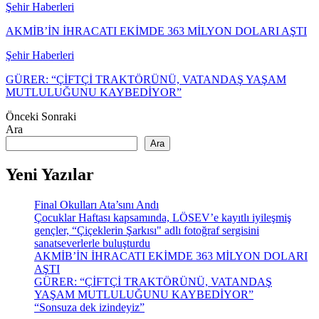
Şehir Haberleri
AKMİB’İN İHRACATI EKİMDE 363 MİLYON DOLARI AŞTI
Şehir Haberleri
GÜRER: “ÇİFTÇİ TRAKTÖRÜNÜ, VATANDAŞ YAŞAM
MUTLULUĞUNU KAYBEDİYOR”
Önceki
Sonraki
Ara
Ara
Yeni Yazılar
Final Okulları Ata’sını Andı
Çocuklar Haftası kapsamında, LÖSEV’e kayıtlı iyileşmiş
gençler, “Çiçeklerin Şarkısı" adlı fotoğraf sergisini
sanatseverlerle buluşturdu
AKMİB’İN İHRACATI EKİMDE 363 MİLYON DOLARI
AŞTI
GÜRER: “ÇİFTÇİ TRAKTÖRÜNÜ, VATANDAŞ
YAŞAM MUTLULUĞUNU KAYBEDİYOR”
“Sonsuza dek izindeyiz”