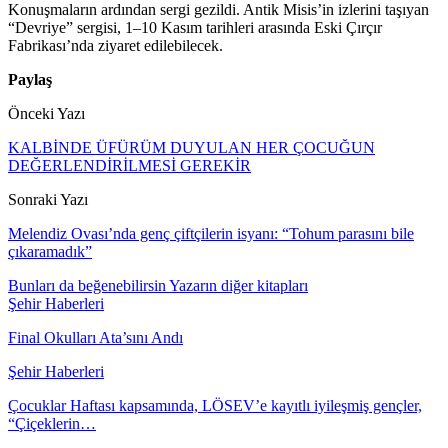
Konuşmaların ardından sergi gezildi. Antik Misis’in izlerini taşıyan
“Devriye” sergisi, 1–10 Kasım tarihleri arasında Eski Çırçır
Fabrikası’nda ziyaret edilebilecek.
Paylaş
Önceki Yazı
KALBİNDE ÜFÜRÜM DUYULAN HER ÇOCUĞUN
DEĞERLENDİRİLMESİ GEREKİR
Sonraki Yazı
Melendiz Ovası’nda genç çiftçilerin isyanı: “Tohum parasını bile
çıkaramadık”
Bunları da beğenebilirsin
Yazarın diğer kitapları
Şehir Haberleri
Final Okulları Ata’sını Andı
Şehir Haberleri
Çocuklar Haftası kapsamında, LÖSEV’e kayıtlı iyileşmiş gençler,
“Çiçeklerin…