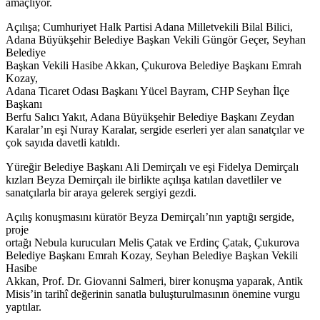
amaçlıyor.
Açılışa; Cumhuriyet Halk Partisi Adana Milletvekili Bilal Bilici,
Adana Büyükşehir Belediye Başkan Vekili Güngör Geçer, Seyhan
Belediye
Başkan Vekili Hasibe Akkan, Çukurova Belediye Başkanı Emrah
Kozay,
Adana Ticaret Odası Başkanı Yücel Bayram, CHP Seyhan İlçe
Başkanı
Berfu Salıcı Yakıt, Adana Büyükşehir Belediye Başkanı Zeydan
Karalar’ın eşi Nuray Karalar, sergide eserleri yer alan sanatçılar ve
çok sayıda davetli katıldı.
Yüreğir Belediye Başkanı Ali Demirçalı ve eşi Fidelya Demirçalı
kızları Beyza Demirçalı ile birlikte açılışa katılan davetliler ve
sanatçılarla bir araya gelerek sergiyi gezdi.
Açılış konuşmasını küratör Beyza Demirçalı’nın yaptığı sergide,
proje
ortağı Nebula kurucuları Melis Çatak ve Erdinç Çatak, Çukurova
Belediye Başkanı Emrah Kozay, Seyhan Belediye Başkan Vekili
Hasibe
Akkan, Prof. Dr. Giovanni Salmeri, birer konuşma yaparak, Antik
Misis’in tarihî değerinin sanatla buluşturulmasının önemine vurgu
yaptılar.