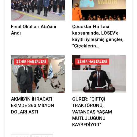
Final Okulları Ata’sını
Çocuklar Haftası
Andı
kapsamında, LÖSEV’e
kayıtlı iyileşmiş gençler,
“Çiçeklerin…
ŞEHIR HABERLERI
ŞEHIR HABERLERI
AKMİB’İN İHRACATI
GÜRER: “ÇİFTÇİ
EKİMDE 363 MİLYON
TRAKTÖRÜNÜ,
DOLARI AŞTI
VATANDAŞ YAŞAM
MUTLULUĞUNU
KAYBEDİYOR”