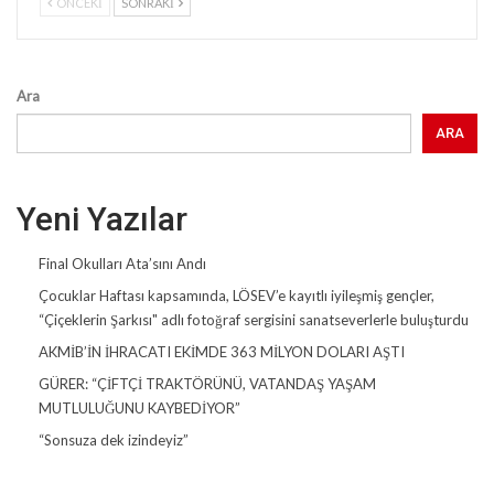
ÖNCEKI
SONRAKI
Ara
ARA
Yeni Yazılar
Final Okulları Ata’sını Andı
Çocuklar Haftası kapsamında, LÖSEV’e kayıtlı iyileşmiş gençler,
“Çiçeklerin Şarkısı" adlı fotoğraf sergisini sanatseverlerle buluşturdu
AKMİB’İN İHRACATI EKİMDE 363 MİLYON DOLARI AŞTI
GÜRER: “ÇİFTÇİ TRAKTÖRÜNÜ, VATANDAŞ YAŞAM
MUTLULUĞUNU KAYBEDİYOR”
“Sonsuza dek izindeyiz”