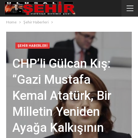
Home
Şehir Haberleri
ŞEHIR HABERLERI
CHP’li Gülcan Kış:
“Gazi Mustafa
Kemal Atatürk, Bir
Milletin Yeniden
Ayağa Kalkışının