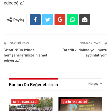
edeceğiz.”
Paylaş
ÖNCEKI YAZI
SONRAKI YAZI
“Atatürk’ün izinde
“Atatürk, daima yolumuzu
hemşehrilerimize hizmet
aydınlatıyor”
ediyoruz”
Herşey
Bunları Da Beğenebilirsin
ŞEHIR HABERLERI
ŞEHIR HABERLERI