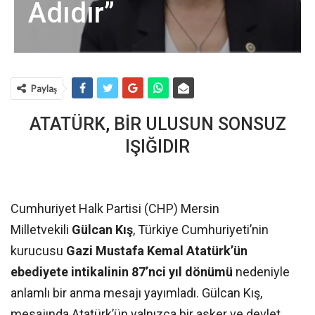
Adıdır”
Paylaş
ATATÜRK, BİR ULUSUN SONSUZ
IŞIĞIDIR
Cumhuriyet Halk Partisi (CHP) Mersin
Milletvekili
Gülcan Kış
, Türkiye Cumhuriyeti’nin
kurucusu
Gazi Mustafa Kemal Atatürk’ün
ebediyete intikalinin 87’nci yıl dönümü
nedeniyle
anlamlı bir anma mesajı yayımladı. Gülcan Kış,
mesajında Atatürk’ün yalnızca bir asker ve devlet