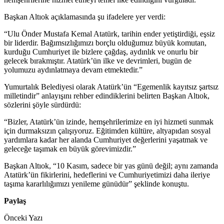
Başkan Altıok açıklamasında şu ifadelere yer verdi:
“Ulu Önder Mustafa Kemal Atatürk, tarihin ender yetiştirdiği, eşsiz
bir liderdir. Bağımsızlığımızı borçlu olduğumuz büyük komutan,
kurduğu Cumhuriyet ile bizlere çağdaş, aydınlık ve onurlu bir
gelecek bırakmıştır. Atatürk’ün ilke ve devrimleri, bugün de
yolumuzu aydınlatmaya devam etmektedir.”
Yumurtalık Belediyesi olarak Atatürk’ün “Egemenlik kayıtsız şartsız
milletindir” anlayışını rehber edindiklerini belirten Başkan Altıok,
sözlerini şöyle sürdürdü:
“Bizler, Atatürk’ün izinde, hemşehrilerimize en iyi hizmeti sunmak
için durmaksızın çalışıyoruz. Eğitimden kültüre, altyapıdan sosyal
yardımlara kadar her alanda Cumhuriyet değerlerini yaşatmak ve
geleceğe taşımak en büyük görevimizdir.”
Başkan Altıok, “10 Kasım, sadece bir yas günü değil; aynı zamanda
Atatürk’ün fikirlerini, hedeflerini ve Cumhuriyetimizi daha ileriye
taşıma kararlılığımızı yenileme günüdür” şeklinde konuştu.
Paylaş
Önceki Yazı