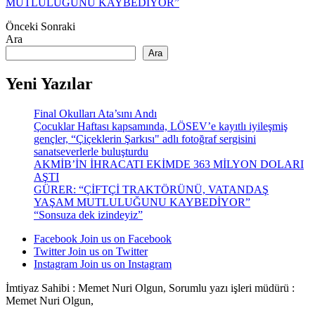
MUTLULUĞUNU KAYBEDİYOR”
Önceki
Sonraki
Ara
Ara
Yeni Yazılar
Final Okulları Ata’sını Andı
Çocuklar Haftası kapsamında, LÖSEV’e kayıtlı iyileşmiş
gençler, “Çiçeklerin Şarkısı" adlı fotoğraf sergisini
sanatseverlerle buluşturdu
AKMİB’İN İHRACATI EKİMDE 363 MİLYON DOLARI
AŞTI
GÜRER: “ÇİFTÇİ TRAKTÖRÜNÜ, VATANDAŞ
YAŞAM MUTLULUĞUNU KAYBEDİYOR”
“Sonsuza dek izindeyiz”
Facebook
Join us on Facebook
Twitter
Join us on Twitter
Instagram
Join us on Instagram
İmtiyaz Sahibi : Memet Nuri Olgun, Sorumlu yazı işleri müdürü :
Memet Nuri Olgun,