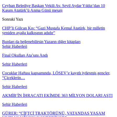
Ceyhan Belediye Başkan Vekili Av. Sevil Aydar Yıldız’dan 10
Kasım Atatürk’ü Anma Günü mesajı
Sonraki Yazı
CHP’li Gülcan Kış: “Gazi Mustafa Kemal Atatürk, bir milletin
yeniden ayağa kalkışının adıdır”
Bunları da beğenebilirsin
Yazarın diğer kitapları
Şehir Haberleri
Final Okulları Ata’sını Andı
Şehir Haberleri
Çocuklar Haftası kapsamında, LÖSEV’e kayıtlı iyileşmiş gençler,
“Çiçeklerin…
Şehir Haberleri
AKMİB’İN İHRACATI EKİMDE 363 MİLYON DOLARI AŞTI
Şehir Haberleri
GÜRER: “ÇİFTÇİ TRAKTÖRÜNÜ, VATANDAŞ YAŞAM