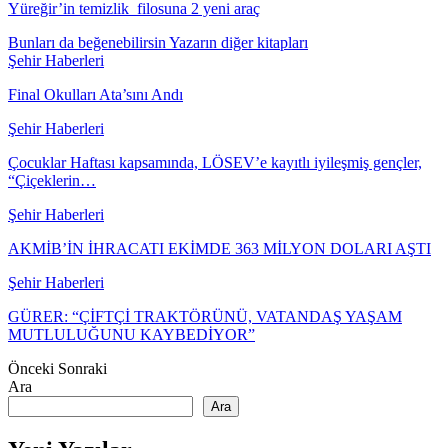
Yüreğir’in temizlik filosuna 2 yeni araç
Bunları da beğenebilirsin
Yazarın diğer kitapları
Şehir Haberleri
Final Okulları Ata’sını Andı
Şehir Haberleri
Çocuklar Haftası kapsamında, LÖSEV’e kayıtlı iyileşmiş gençler,
“Çiçeklerin…
Şehir Haberleri
AKMİB’İN İHRACATI EKİMDE 363 MİLYON DOLARI AŞTI
Şehir Haberleri
GÜRER: “ÇİFTÇİ TRAKTÖRÜNÜ, VATANDAŞ YAŞAM
MUTLULUĞUNU KAYBEDİYOR”
Önceki
Sonraki
Ara
Ara