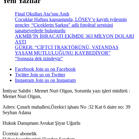
Yeni Yazılar
Final Okulları Ata’sını Andı
Çocuklar Haftası kapsamında, LÖSEV’e kayıtlı iyileşmiş
gençler, “Çiçeklerin Şarkısı" adlı fotoğraf sergisini
sanatseverlerle buluşturdu
AKMİB’İN İHRACATI EKİMDE 363 MİLYON DOLARI
AŞTI
GÜRER: “ÇİFTÇİ TRAKTÖRÜNÜ, VATANDAŞ
YAŞAM MUTLULUĞUNU KAYBEDİYOR”
“Sonsuza dek izindeyiz”
Facebook
Join us on Facebook
Twitter
Join us on Twitter
Instagram
Join us on Instagram
İmtiyaz Sahibi : Memet Nuri Olgun, Sorumlu yazı işleri müdürü :
Memet Nuri Olgun,
Adres: Çınarlı mahallesi,Özekici işhanı No :32 Kat 6 daire no: 39
Seyhan Adana
Hukuk Danışmanı Avukat Şiyar Uğurlu
Ücretsiz abonelik