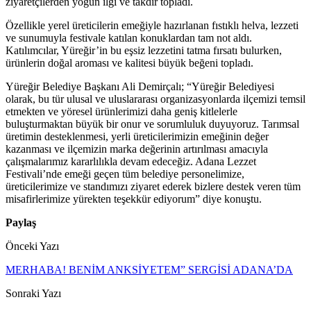
ziyaretçilerden yoğun ilgi ve takdir topladı.
Özellikle yerel üreticilerin emeğiyle hazırlanan fıstıklı helva, lezzeti
ve sunumuyla festivale katılan konuklardan tam not aldı.
Katılımcılar, Yüreğir’in bu eşsiz lezzetini tatma fırsatı bulurken,
ürünlerin doğal aroması ve kalitesi büyük beğeni topladı.
Yüreğir Belediye Başkanı Ali Demirçalı; “Yüreğir Belediyesi
olarak, bu tür ulusal ve uluslararası organizasyonlarda ilçemizi temsil
etmekten ve yöresel ürünlerimizi daha geniş kitlelerle
buluşturmaktan büyük bir onur ve sorumluluk duyuyoruz. Tarımsal
üretimin desteklenmesi, yerli üreticilerimizin emeğinin değer
kazanması ve ilçemizin marka değerinin artırılması amacıyla
çalışmalarımız kararlılıkla devam edeceğiz. Adana Lezzet
Festivali’nde emeği geçen tüm belediye personelimize,
üreticilerimize ve standımızı ziyaret ederek bizlere destek veren tüm
misafirlerimize yürekten teşekkür ediyorum” diye konuştu.
Paylaş
Önceki Yazı
MERHABA! BENİM ANKSİYETEM” SERGİSİ ADANA’DA
Sonraki Yazı