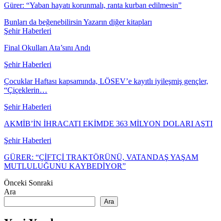
Gürer: “Yaban hayatı korunmalı, ranta kurban edilmesin”
Bunları da beğenebilirsin
Yazarın diğer kitapları
Şehir Haberleri
Final Okulları Ata’sını Andı
Şehir Haberleri
Çocuklar Haftası kapsamında, LÖSEV’e kayıtlı iyileşmiş gençler,
“Çiçeklerin…
Şehir Haberleri
AKMİB’İN İHRACATI EKİMDE 363 MİLYON DOLARI AŞTI
Şehir Haberleri
GÜRER: “ÇİFTÇİ TRAKTÖRÜNÜ, VATANDAŞ YAŞAM
MUTLULUĞUNU KAYBEDİYOR”
Önceki
Sonraki
Ara
Ara