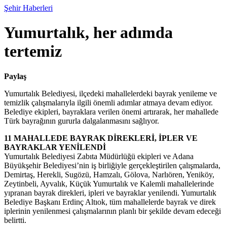
Şehir Haberleri
Yumurtalık, her adımda
tertemiz
Paylaş
Yumurtalık Belediyesi, ilçedeki mahallelerdeki bayrak yenileme ve
temizlik çalışmalarıyla ilgili önemli adımlar atmaya devam ediyor.
Belediye ekipleri, bayraklara verilen önemi artırarak, her mahallede
Türk bayrağının gururla dalgalanmasını sağlıyor.
11 MAHALLEDE BAYRAK DİREKLERİ, İPLER VE
BAYRAKLAR YENİLENDİ
Yumurtalık Belediyesi Zabıta Müdürlüğü ekipleri ve Adana
Büyükşehir Belediyesi’nin iş birliğiyle gerçekleştirilen çalışmalarda,
Demirtaş, Herekli, Sugözü, Hamzalı, Gölova, Narlıören, Yeniköy,
Zeytinbeli, Ayvalık, Küçük Yumurtalık ve Kalemli mahallelerinde
yıpranan bayrak direkleri, ipleri ve bayraklar yenilendi. Yumurtalık
Belediye Başkanı Erdinç Altıok, tüm mahallelerde bayrak ve direk
iplerinin yenilenmesi çalışmalarının planlı bir şekilde devam edeceği
belirtti.