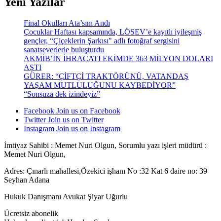
Yeni Yazılar
Final Okulları Ata’sını Andı
Çocuklar Haftası kapsamında, LÖSEV’e kayıtlı iyileşmiş
gençler, “Çiçeklerin Şarkısı" adlı fotoğraf sergisini
sanatseverlerle buluşturdu
AKMİB’İN İHRACATI EKİMDE 363 MİLYON DOLARI
AŞTI
GÜRER: “ÇİFTÇİ TRAKTÖRÜNÜ, VATANDAŞ
YAŞAM MUTLULUĞUNU KAYBEDİYOR”
“Sonsuza dek izindeyiz”
Facebook
Join us on Facebook
Twitter
Join us on Twitter
Instagram
Join us on Instagram
İmtiyaz Sahibi : Memet Nuri Olgun, Sorumlu yazı işleri müdürü :
Memet Nuri Olgun,
Adres: Çınarlı mahallesi,Özekici işhanı No :32 Kat 6 daire no: 39
Seyhan Adana
Hukuk Danışmanı Avukat Şiyar Uğurlu
Ücretsiz abonelik