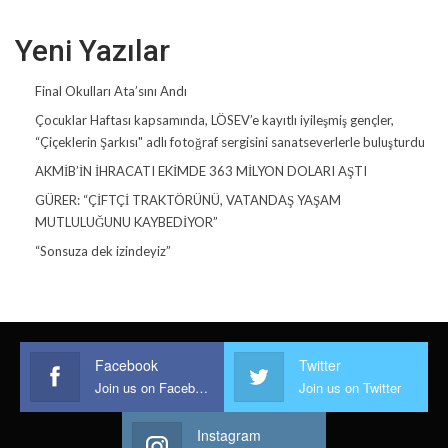
Yeni Yazılar
Final Okulları Ata’sını Andı
Çocuklar Haftası kapsamında, LÖSEV’e kayıtlı iyileşmiş gençler,
“Çiçeklerin Şarkısı" adlı fotoğraf sergisini sanatseverlerle buluşturdu
AKMİB’İN İHRACATI EKİMDE 363 MİLYON DOLARI AŞTI
GÜRER: “ÇİFTÇİ TRAKTÖRÜNÜ, VATANDAŞ YAŞAM
MUTLULUĞUNU KAYBEDİYOR”
“Sonsuza dek izindeyiz”
Facebook
Twitter
Join us on Facebook
Join us on Twitter
Instagram