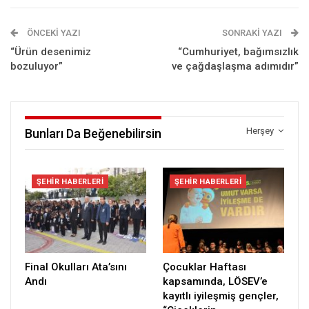
ÖNCEKI YAZI
SONRAKI YAZI
“Ürün desenimiz
“Cumhuriyet, bağımsızlık
bozuluyor”
ve çağdaşlaşma adımıdır”
Herşey
Bunları Da Beğenebilirsin
ŞEHIR HABERLERI
ŞEHIR HABERLERI
Final Okulları Ata’sını
Çocuklar Haftası
Andı
kapsamında, LÖSEV’e
kayıtlı iyileşmiş gençler,