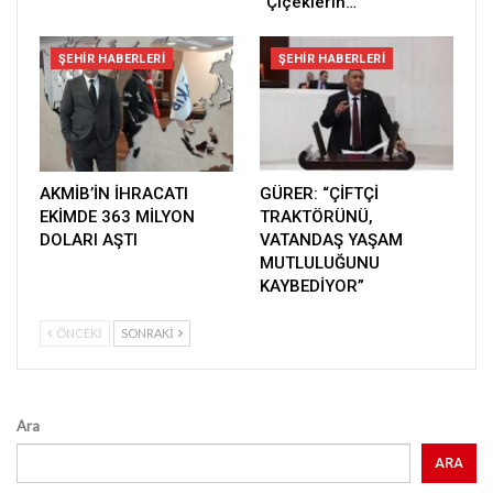
“Çiçeklerin…
ŞEHIR HABERLERI
ŞEHIR HABERLERI
AKMİB’İN İHRACATI
GÜRER: “ÇİFTÇİ
EKİMDE 363 MİLYON
TRAKTÖRÜNÜ,
DOLARI AŞTI
VATANDAŞ YAŞAM
MUTLULUĞUNU
KAYBEDİYOR”
ÖNCEKI
SONRAKI
Ara
ARA