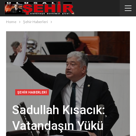
Home
Şehir Haberleri
ŞEHIR HABERLERI
Sadullah Kısacık:
Vatandaşın Yükü