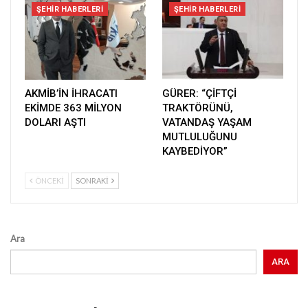
ŞEHIR HABERLERI
ŞEHIR HABERLERI
AKMİB’İN İHRACATI
GÜRER: “ÇİFTÇİ
EKİMDE 363 MİLYON
TRAKTÖRÜNÜ,
DOLARI AŞTI
VATANDAŞ YAŞAM
MUTLULUĞUNU
KAYBEDİYOR”
ÖNCEKI
SONRAKI
Ara
ARA