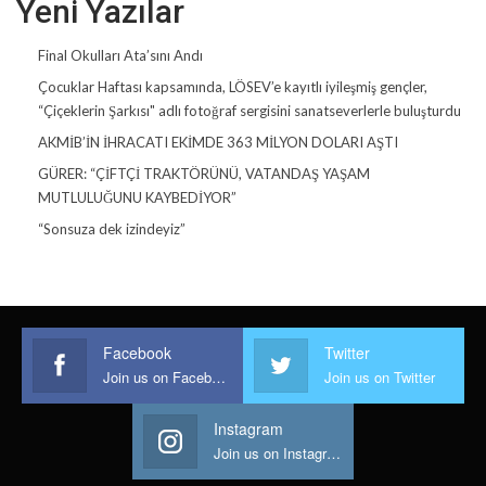
Yeni Yazılar
Final Okulları Ata’sını Andı
Çocuklar Haftası kapsamında, LÖSEV’e kayıtlı iyileşmiş gençler,
“Çiçeklerin Şarkısı" adlı fotoğraf sergisini sanatseverlerle buluşturdu
AKMİB’İN İHRACATI EKİMDE 363 MİLYON DOLARI AŞTI
GÜRER: “ÇİFTÇİ TRAKTÖRÜNÜ, VATANDAŞ YAŞAM
MUTLULUĞUNU KAYBEDİYOR”
“Sonsuza dek izindeyiz”
Facebook
Twitter
Join us on Facebook
Join us on Twitter
Instagram
Join us on Instagram