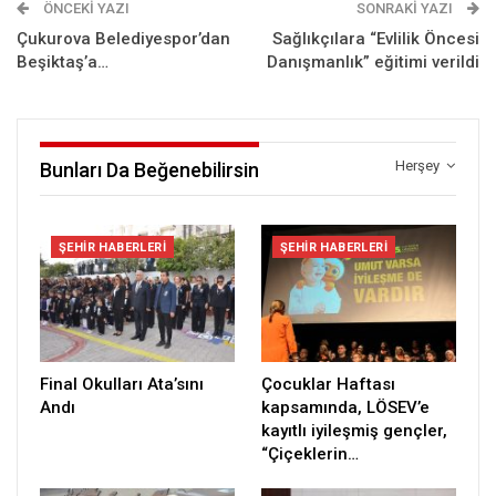
ÖNCEKI YAZI
SONRAKI YAZI
Çukurova Belediyespor’dan
Sağlıkçılara “Evlilik Öncesi
Beşiktaş’a…
Danışmanlık” eğitimi verildi
Herşey
Bunları Da Beğenebilirsin
ŞEHIR HABERLERI
ŞEHIR HABERLERI
Final Okulları Ata’sını
Çocuklar Haftası
Andı
kapsamında, LÖSEV’e
kayıtlı iyileşmiş gençler,
“Çiçeklerin…