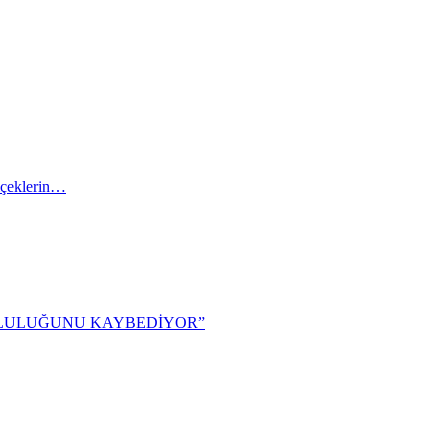
içeklerin…
TLULUĞUNU KAYBEDİYOR”