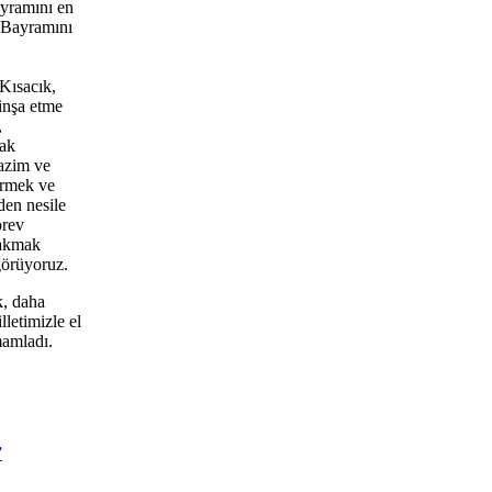
ayramını en
t Bayramını
Kısacık,
inşa etme
,
tak
 azim ve
termek ve
den nesile
örev
rakmak
görüyoruz.
k, daha
letimizle el
mamladı.
”