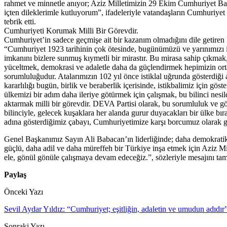
rahmet ve minnetle anıyor; Aziz Milletimizin 29 Ekim Cumhuriyet B
içten dileklerimle kutluyorum”, ifadeleriyle vatandaşların Cumhuriye
tebrik etti.
Cumhuriyeti Korumak Milli Bir Görevdir.
Cumhuriyet’in sadece geçmişe ait bir kazanım olmadığını dile getiren 
“Cumhuriyet 1923 tarihinin çok ötesinde, bugünümüzü ve yarınımızı 
imkanını bizlere sunmuş kıymetli bir mirastır. Bu mirasa sahip çıkmak
yüceltmek, demokrasi ve adaletle daha da güçlendirmek hepimizin or
sorumluluğudur. Atalarımızın 102 yıl önce istiklal uğrunda gösterdiği
kararlılığı bugün, birlik ve beraberlik içerisinde, istikbalimiz için gös
ülkemizi bir adım daha ileriye götürmek için çalışmak, bu bilinci nesil
aktarmak milli bir görevdir. DEVA Partisi olarak, bu sorumluluk ve g
bilinciyle, gelecek kuşaklara her alanda gurur duyacakları bir ülke bı
adına gösterdiğimiz çabayı, Cumhuriyetimize karşı borcumuz olarak 
Genel Başkanımız Sayın Ali Babacan’ın liderliğinde; daha demokrati
güçlü, daha adil ve daha müreffeh bir Türkiye inşa etmek için Aziz Mil
ele, gönül gönüle çalışmaya devam edeceğiz.”, sözleriyle mesajını ta
Paylaş
Önceki Yazı
Sevil Aydar Yıldız: “Cumhuriyet; eşitliğin, adaletin ve umudun adıdır
Sonraki Yazı