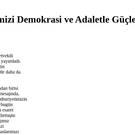
mizi Demokrasi ve Adaletle Güç
tvekili
 yayımladı.
yön
tle daha da
dan birisi
mesajında,
mhuriyetimizin
e bugün
 esaret
ırmıştır.
ğımız
zi
anlarımızı