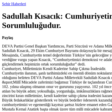
Şehir Haberleri
Sadullah Kısacık: Cumhuriyeti
Sorumluluğudur.
Paylaş
DEVA Partisi Genel Başkan Yardımcısı, Parti Sözcüsü ve Adana Mille
Sadullah Kısacık, 29 Ekim Cumhuriyet Bayramı dolayısıyla bir mesaj
Mesajında, Cumhuriyetin temel değerlerinin Türkiye’nin geleceğine 
verdiğine vurgu yapan Kısacık, “Cumhuriyetimizi demokrasi ve adale
güçlendirmek hepimizin ortak sorumluluğudur” dedi.
Cumhuriyet, Milletimizin Kendi Kaderine Sahip Çıkma İradesidir.
Cumhuriyetin ilanının, şanlı tarihimizdeki en önemli dönüm noktaların
olduğunu belirten DEVA Partisi Adana Milletvekili Sadullah Kısacık 
&quot;Millî Mücadele zaferimizi bağımsız Türkiye ile taçlandıran Cu
102. yılına ulaşmış olmanın onur ve gururunu yaşıyoruz. 102 yıl önc
atılan bu büyük adım; yoksulluğa, yorgunluğa, imkânsızlıklara rağmen
zincirini kıran milletimize, kendi kaderine sahip çıkma iradesini kazand
Büyük fedakarlıklar gösterilerek ve büyük bedeller ödenerek kazandı
cumhuriyetimizi ve egemenliği kayıtsız şartsız bizlere emanet eden Ga
Mustafa Kemal Atatürk başta olmak üzere tüm milli mücadele kahram