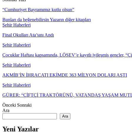
“Cumhuriyet Bayramımız kutlu olsun”
Bunları da beğenebilirsin
Yazarın diğer kitapları
Şehir Haberleri
Final Okulları Ata’sını Andı
Şehir Haberleri
Çocuklar Haftası kapsamında, LÖSEV’e kayıtlı iyileşmiş gençler, “Ç
Şehir Haberleri
AKMİB’İN İHRACATI EKİMDE 363 MİLYON DOLARI AŞTI
Şehir Haberleri
GÜRER: “ÇİFTÇİ TRAKTÖRÜNÜ, VATANDAŞ YAŞAM MU
Önceki
Sonraki
Ara
Ara
Yeni Yazılar