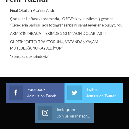
Final Okulları Ata’sını Andı
Çocuklar Haftası kapsamında, LÖSEV’e kayıtlı iyileşmiş gençler,
“Çiçeklerin Şarkısı" adlı fotoğraf sergisini sanatseverlerle buluşturdu
AKMİB’İN İHRACATI EKİMDE 363 MİLYON DOLARI AŞTI
GÜRER: “ÇİFTÇİ TRAKTÖRÜNÜ, VATANDAŞ YAŞAM
MUTLULUĞUNU KAYBEDİYOR”
“Sonsuza dek izindeyiz”
Facebook
Twitter
Join us on Facebook
Join us on Twitter
Instagram
Join us on Instagram