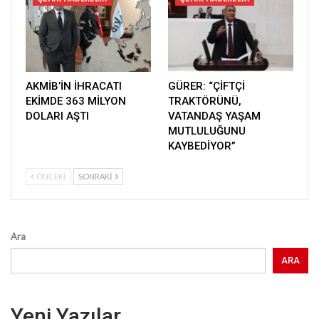
AKMİB’İN İHRACATI
GÜRER: “ÇİFTÇİ
EKİMDE 363 MİLYON
TRAKTÖRÜNÜ,
DOLARI AŞTI
VATANDAŞ YAŞAM
MUTLULUĞUNU
KAYBEDİYOR”
ÖNCEKI
SONRAKI
Ara
ARA
Yeni Yazılar