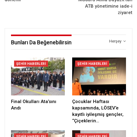
ATB yönetimine iade-i
ziyaret
Herşey
Bunları Da Beğenebilirsin
ŞEHIR HABERLERI
ŞEHIR HABERLERI
Final Okulları Ata’sını
Çocuklar Haftası
Andı
kapsamında, LÖSEV’e
kayıtlı iyileşmiş gençler,
“Çiçeklerin…
ŞEHIR HABERLERI
ŞEHIR HABERLERI