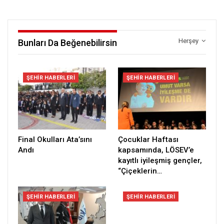
Herşey
Bunları Da Beğenebilirsin
ŞEHIR HABERLERI
ŞEHIR HABERLERI
Final Okulları Ata’sını
Çocuklar Haftası
Andı
kapsamında, LÖSEV’e
kayıtlı iyileşmiş gençler,
“Çiçeklerin…
ŞEHIR HABERLERI
ŞEHIR HABERLERI