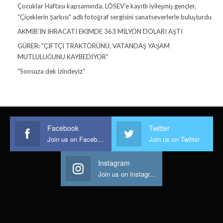
Çocuklar Haftası kapsamında, LÖSEV’e kayıtlı iyileşmiş gençler,
“Çiçeklerin Şarkısı" adlı fotoğraf sergisini sanatseverlerle buluşturdu
AKMİB’İN İHRACATI EKİMDE 363 MİLYON DOLARI AŞTI
GÜRER: “ÇİFTÇİ TRAKTÖRÜNÜ, VATANDAŞ YAŞAM
MUTLULUĞUNU KAYBEDİYOR”
“Sonsuza dek izindeyiz”
Facebook
Twitter
Join us on Facebook
Join us on Twitter
Instagram
Join us on Instagram