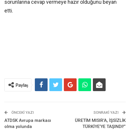
sorunlarına cevap vermeye hazır olduğunu beyan
etti.
Paylaş
ÖNCEKI YAZI
SONRAKI YAZI
ATDSK Avrupa markası
ÜRETİM MISIR’A, İŞSİZLİK
olma yolunda
TÜRKİYE’YE TAŞINDI!”