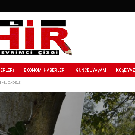
BERLERI
EKONOMI HABERLERI
GÜNCEL YAŞAM
KÖŞE YAZ
ŞI MÜCADELE