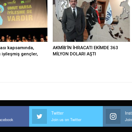
ası kapsamında,
AKMİB’İN İHRACATI EKİMDE 363
ı iyileşmiş gençler,
MİLYON DOLARI AŞTI
Twitter
Ins
Facebook
Join us on Twitter
Joi