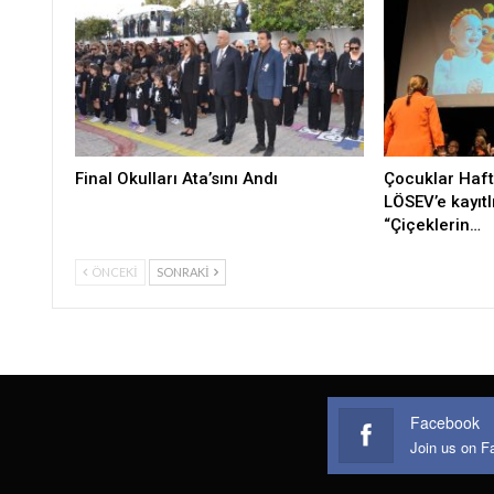
Final Okulları Ata’sını Andı
Çocuklar Haft
LÖSEV’e kayıtl
“Çiçeklerin…
ÖNCEKI
SONRAKI
Facebook
Join us on 