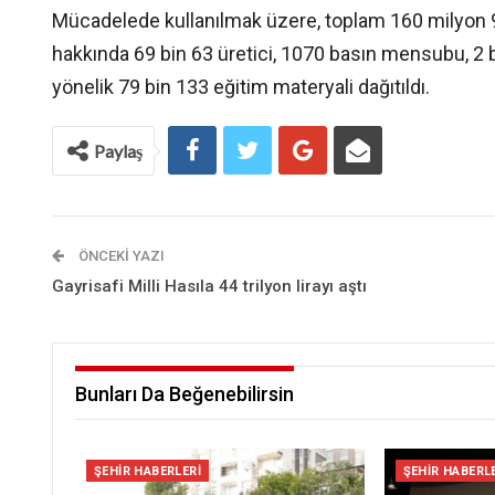
Mücadelede kullanılmak üzere, toplam 160 milyon 925
hakkında 69 bin 63 üretici, 1070 basın mensubu, 2 b
yönelik 79 bin 133 eğitim materyali dağıtıldı.
Paylaş
ÖNCEKI YAZI
Gayrisafi Milli Hasıla 44 trilyon lirayı aştı
Bunları Da Beğenebilirsin
ŞEHIR HABERLERI
ŞEHIR HABERL