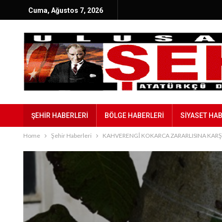
Cuma, Ağustos 7, 2026
ŞEHIR HABERLERI
BÖLGE HABERLERI
SIYASET HA
Home
Şehir Haberleri
KAHVERENGİ KOKARCA ZARARLISINA KAR