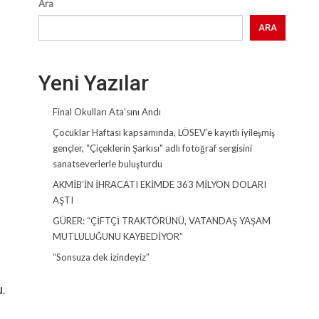
Ara
ARA
Yeni Yazılar
Final Okulları Ata’sını Andı
Çocuklar Haftası kapsamında, LÖSEV’e kayıtlı iyileşmiş
gençler, “Çiçeklerin Şarkısı" adlı fotoğraf sergisini
sanatseverlerle buluşturdu
AKMİB’İN İHRACATI EKİMDE 363 MİLYON DOLARI
AŞTI
GÜRER: “ÇİFTÇİ TRAKTÖRÜNÜ, VATANDAŞ YAŞAM
MUTLULUĞUNU KAYBEDİYOR”
“Sonsuza dek izindeyiz”
.