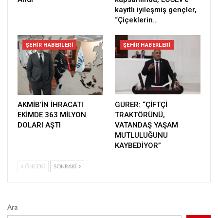
kayıtlı iyileşmiş gençler,
“Çiçeklerin…
ŞEHIR HABERLERI
ŞEHIR HABERLERI
AKMİB’İN İHRACATI
GÜRER: “ÇİFTÇİ
EKİMDE 363 MİLYON
TRAKTÖRÜNÜ,
DOLARI AŞTI
VATANDAŞ YAŞAM
MUTLULUĞUNU
KAYBEDİYOR”
ÖNCEKI
SONRAKI
Ara