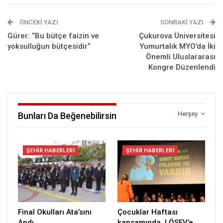
ÖNCEKI YAZI
SONRAKI YAZI
Gürer: “Bu bütçe faizin ve
Çukurova Üniversitesi
yoksulluğun bütçesidir”
Yumurtalık MYO’da İki
Önemli Uluslararası
Kongre Düzenlendi
Herşey
Bunları Da Beğenebilirsin
ŞEHIR HABERLERI
ŞEHIR HABERLERI
Final Okulları Ata’sını
Çocuklar Haftası
Andı
kapsamında, LÖSEV’e