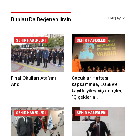
Herşey
Bunları Da Beğenebilirsin
ŞEHIR HABERLERI
ŞEHIR HABERLERI
Final Okulları Ata’sını
Çocuklar Haftası
Andı
kapsamında, LÖSEV’e
kayıtlı iyileşmiş gençler,
“Çiçeklerin…
ŞEHIR HABERLERI
ŞEHIR HABERLERI