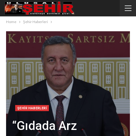
Home
Şehir Haberleri
ŞEHIR HABERLERI
“Gıdada Arz