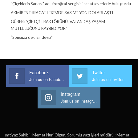
“Çiçeklerin Şarkısı" adlı fotoğraf sergisini sanatseverlerle buluşturdu
AKMİB’İN İHRACATI EKİMDE 363 MİLYON DOLARI AŞTI
GÜRER: “ÇİFTÇİ TRAKTÖRÜNÜ, VATANDAŞ YAŞAM
MUTLULUĞUNU KAYBEDİYOR”
“Sonsuza dek izindeyiz”
Facebook
Twitter
Join us on Facebook
Join us on Twitter
Instagram
Join us on Instagram
İmtiyaz Sahibi : Memet Nuri Olgun, Sorumlu yazı işleri müdürü : Memet