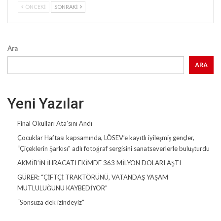
ÖNCEKI
SONRAKI
Ara
ARA
Yeni Yazılar
Final Okulları Ata’sını Andı
Çocuklar Haftası kapsamında, LÖSEV’e kayıtlı iyileşmiş gençler,
“Çiçeklerin Şarkısı" adlı fotoğraf sergisini sanatseverlerle buluşturdu
AKMİB’İN İHRACATI EKİMDE 363 MİLYON DOLARI AŞTI
GÜRER: “ÇİFTÇİ TRAKTÖRÜNÜ, VATANDAŞ YAŞAM
MUTLULUĞUNU KAYBEDİYOR”
“Sonsuza dek izindeyiz”