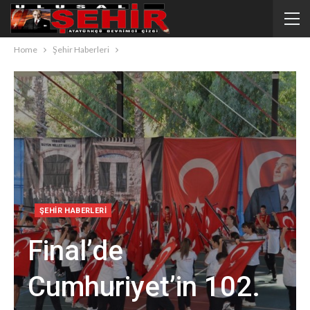
Home
Şehir Haberleri
ŞEHIR HABERLERI
Final’de
Cumhuriyet’in 102.