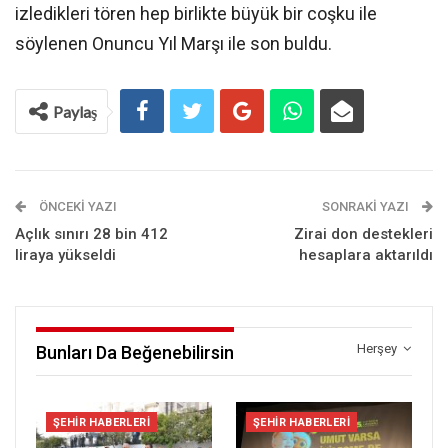
izledikleri tören hep birlikte büyük bir coşku ile
söylenen Onuncu Yıl Marşı ile son buldu.
Paylaş
ÖNCEKI YAZI
SONRAKI YAZI
Açlık sınırı 28 bin 412
Zirai don destekleri
liraya yükseldi
hesaplara aktarıldı
Herşey
Bunları Da Beğenebilirsin
ŞEHIR HABERLERI
ŞEHIR HABERLERI