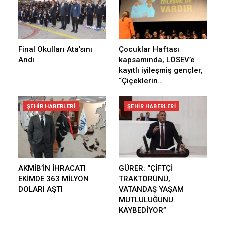
Final Okulları Ata’sını
Çocuklar Haftası
Andı
kapsamında, LÖSEV’e
kayıtlı iyileşmiş gençler,
“Çiçeklerin…
ŞEHIR HABERLERI
ŞEHIR HABERLERI
AKMİB’İN İHRACATI
GÜRER: “ÇİFTÇİ
EKİMDE 363 MİLYON
TRAKTÖRÜNÜ,
DOLARI AŞTI
VATANDAŞ YAŞAM
MUTLULUĞUNU
KAYBEDİYOR”