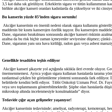
3,5 kat daha sık görülüyor. Erkeklerin sigara ve tütün kullanımının
birlikte akciğer kanseri oranları kadınlarda da yükseliyor ve iki cinsiye
Bu kanserin yüzde 85’inden sigara sorumlu!
Akciğer kanserinin en önemli nedeni olarak sigara kullanımı gösterili
maddenin bir kısmı kanserojen özellik taşıyor. Bu kanserojen maddele
Dane,
sigaranın bırakılması sonrasında akciğer kanseri riskinin azalma
azaltsa da bu risk hiçbir zaman içmeyenler seviyesine düşmez; çünkü 
Dane, sigaranın yanı sıra hava kirliliği, radon gazı veya asbest maruziye
Genellikle tesadüfen teşhis ediliyor
Akciğer kanseri şikayete yol açtığında sıklıkla ileri evrede oluyor. 
önemsenmemesi. Ayrıca yoğun sigara kullanan hastalarda tarama yönte
rastlantısal çekilen bir görüntüleme yöntemi sonrasında fark ediliyor. İ
belirtilerle kendini belli ediyor. Tıbbi Onkoloji Uzmanı Prof. Dr. Fays
veya sıvı toplanmasını gösterebilmektedir. Şüphe olan hastalarda düşü
mikroskop altında incelenmesiyle konulmaktadır” diyor.
Tedavide çığır açan gelişmeler yaşanıyor!
Akciğer kanserinin tedavisinde; ameliyat, radyoterapi, kemoterapi, h