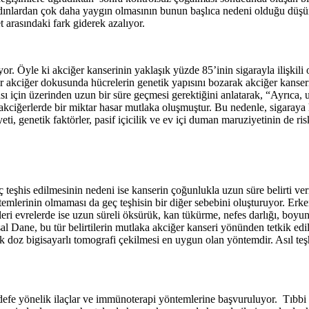
 kadınlardan çok daha yaygın olmasının bunun başlıca nedeni olduğu düş
t arasındaki fark giderek azalıyor.
yor. Öyle ki akciğer kanserinin yaklaşık yüzde 85’inin sigarayla ilişkil
r akciğer dokusunda hücrelerin genetik yapısını bozarak akciğer kanser
sı için üzerinden uzun bir süre geçmesi gerektiğini anlatarak, “Ayrıca, 
akciğerlerde bir miktar hasar mutlaka oluşmuştur. Bu nedenle, sigaray
ti, genetik faktörler, pasif içicilik ve ev içi duman maruziyetinin de ris
Geç teşhis edilmesinin nedeni ise kanserin çoğunlukla uzun süre belirti
mlerinin olmaması da geç teşhisin bir diğer sebebini oluşturuyor. Er
leri evrelerde ise uzun süreli öksürük, kan tükürme, nefes darlığı, boyund
al Dane, bu tür belirtilerin mutlaka akciğer kanseri yönünden tetkik edil
k doz bigisayarlı tomografi çekilmesi en uygun olan yöntemdir. Asıl teş
edefe yönelik ilaçlar ve immünoterapi yöntemlerine başvuruluyor. Tıbbi