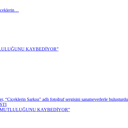
içeklerin…
TLULUĞUNU KAYBEDİYOR”
 “Çiçeklerin Şarkısı" adlı fotoğraf sergisini sanatseverlerle buluşturdu
ŞTI
M MUTLULUĞUNU KAYBEDİYOR”