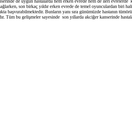
anserinde de uygun hastalarda hem erken evrede hem de ileri evrelerde 
ağlarken, son birkaç yıldır erken evrede de temel oyunculardan biri hali
alıkta başvurabilmektedir. Bunların yanı sıra günümüzde hastanın tümörü
. Tüm bu gelişmeler sayesinde son yıllarda akciğer kanserinde hastaları