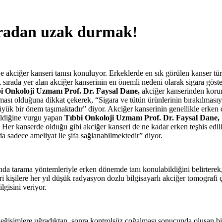
aradan uzak durmak!
 akciğer kanseri tanısı konuluyor. Erkeklerde en sık görülen kanser tü
 sırada yer alan akciğer kanserinin en önemli nedeni olarak sigara göste
i Onkoloji Uzmanı Prof. Dr. Faysal Dane,
akciğer kanserinden korun
ası olduğuna dikkat çekerek, “Sigara ve tütün ürünlerinin bırakılmasıyla
üyük bir önem taşımaktadır” diyor. Akciğer kanserinin genellikle erken 
dildiğine vurgu yapan
Tıbbi Onkoloji Uzmanı Prof. Dr. Faysal Dane,
Her kanserde olduğu gibi akciğer kanseri de ne kadar erken teşhis edili
a sadece ameliyat ile şifa sağlanabilmektedir” diyor.
da tarama yöntemleriyle erken dönemde tanı konulabildiğini belirterek, 
ri kişilere her yıl düşük radyasyon dozlu bilgisayarlı akciğer tomograf
gisini veriyor.
eğişimlere uğradıktan sonra kontrolsüz çoğalması sonucunda oluşan bir 