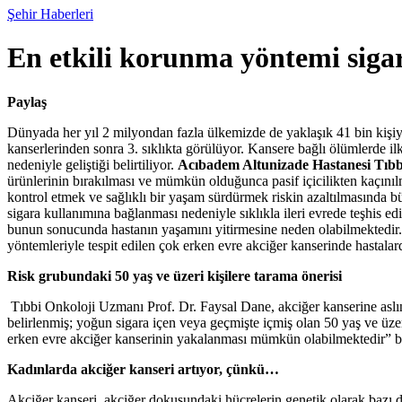
Şehir Haberleri
En etkili korunma yöntemi sig
Paylaş
Dünyada her yıl 2 milyondan fazla ülkemizde de yaklaşık 41 bin kişiye
kanserlerinden sonra 3. sıklıkta görülüyor. Kansere bağlı ölümlerde ilk
nedeniyle geliştiği belirtiliyor.
Acıbadem Altunizade Hastanesi Tıbb
ürünlerinin bırakılması ve mümkün olduğunca pasif içicilikten kaçınılm
kontrol etmek ve sağlıklı bir yaşam sürdürmek riskin azaltılmasında b
sigara kullanımına bağlanması nedeniyle sıklıkla ileri evrede teşhis e
bunun sonucunda hastanın yaşamını yitirmesine neden olabilmektedir. 
yöntemleriyle tespit edilen çok erken evre akciğer kanserinde hastalard
Risk grubundaki 50 yaş ve üzeri kişilere tarama önerisi
Tıbbi Onkoloji Uzmanı Prof. Dr. Faysal Dane, akciğer kanserine aslın
belirlenmiş; yoğun sigara içen veya geçmişte içmiş olan 50 yaş ve üze
erken evre akciğer kanserinin yakalanması mümkün olabilmektedir” bil
Kadınlarda akciğer kanseri artıyor, çünkü…
Akciğer kanseri, akciğer dokusundaki hücrelerin genetik olarak bazı d