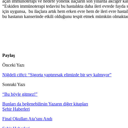
açan immünoterapi ve hedefe yönelik ilaçların son yıllarda akciğer k
“Eskiden immünoterapi tedavisi bu hastalıkta daha ileri evrede fayda s
için uygunsa, bu ilaçlara artık hem erken evre hem de ileri evre hast
bu hastanın kanserinde etkili olduğunu tespit etmek mümkün olmaktadır
Paylaş
Önceki Yazı
Niğdeli çiftçi: “Sigorta yaptırırsak elimizde bir şey kalmıyor”
Sonraki Yazı
“Bu böyle gitmez!”
Bunları da beğenebilirsin
Yazarın diğer kitapları
Şehir Haberleri
Final Okulları Ata’sını Andı