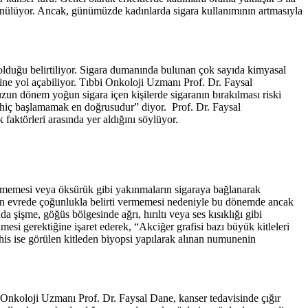
ünülüyor. Ancak, günümüzde kadınlarda sigara kullanımının artmasıyla
i olduğu belirtiliyor. Sigara dumanında bulunan çok sayıda kimyasal
ine yol açabiliyor. Tıbbi Onkoloji Uzmanı Prof. Dr. Faysal
uzun dönem yoğun sigara içen kişilerde sigaranın bırakılması riski
a hiç başlamamak en doğrusudur” diyor. Prof. Dr. Faysal
k faktörleri arasında yer aldığını söylüyor.
 vermemesi veya öksürük gibi yakınmaların sigaraya bağlanarak
ken evrede çoğunlukla belirti vermemesi nedeniyle bu dönemde ancak
a şişme, göğüs bölgesinde ağrı, hırıltı veya ses kısıklığı gibi
mesi gerektiğine işaret ederek, “Akciğer grafisi bazı büyük kitleleri
his ise görülen kitleden biyopsi yapılarak alınan numunenin
 Onkoloji Uzmanı Prof. Dr. Faysal Dane, kanser tedavisinde çığır