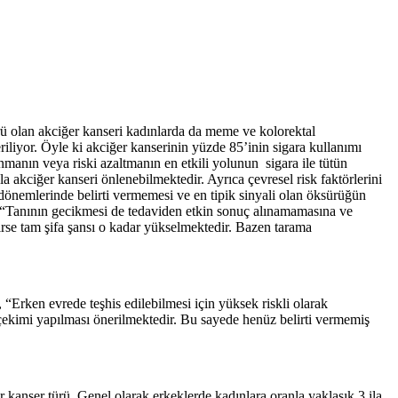
rü olan akciğer kanseri kadınlarda da meme ve kolorektal
riliyor. Öyle ki akciğer kanserinin yüzde 85’inin sigara kullanımı
manın veya riski azaltmanın en etkili yolunun sigara ile tütün
 akciğer kanseri önlenebilmektedir. Ayrıca çevresel risk faktörlerini
dönemlerinde belirti vermemesi ve en tipik sinyali olan öksürüğün
“Tanının gecikmesi de tedaviden etkin sonuç alınamamasına ve
rse tam şifa şansı o kadar yükselmektedir. Bazen tarama
“Erken evrede teşhis edilebilmesi için yüksek riskli olarak
i çekimi yapılması önerilmektedir. Bu sayede henüz belirti vermemiş
kanser türü. Genel olarak erkeklerde kadınlara oranla yaklaşık 3 ila