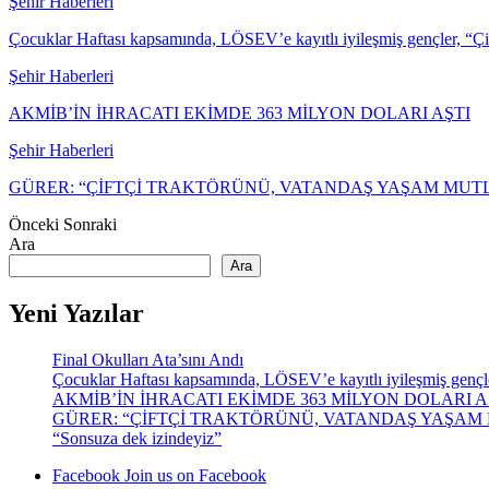
Şehir Haberleri
Çocuklar Haftası kapsamında, LÖSEV’e kayıtlı iyileşmiş gençler, “Ç
Şehir Haberleri
AKMİB’İN İHRACATI EKİMDE 363 MİLYON DOLARI AŞTI
Şehir Haberleri
GÜRER: “ÇİFTÇİ TRAKTÖRÜNÜ, VATANDAŞ YAŞAM MU
Önceki
Sonraki
Ara
Ara
Yeni Yazılar
Final Okulları Ata’sını Andı
Çocuklar Haftası kapsamında, LÖSEV’e kayıtlı iyileşmiş gençler,
AKMİB’İN İHRACATI EKİMDE 363 MİLYON DOLARI A
GÜRER: “ÇİFTÇİ TRAKTÖRÜNÜ, VATANDAŞ YAŞA
“Sonsuza dek izindeyiz”
Facebook
Join us on Facebook