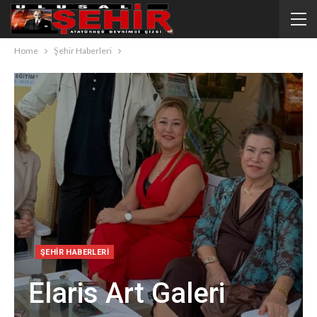
Home
Şehir Haberleri
ŞEHIR HABERLERI
Elaris Art Galeri