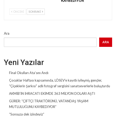
KAYBEDİYOR”
ÖNCEKI
SONRAKI
Ara
ARA
Yeni Yazılar
Final Okulları Ata’sını Andı
Çocuklar Haftası kapsamında, LÖSEV’e kayıtlı iyileşmiş gençler,
“Çiçeklerin Şarkısı" adlı fotoğraf sergisini sanatseverlerle buluşturdu
AKMİB’İN İHRACATI EKİMDE 363 MİLYON DOLARI AŞTI
GÜRER: “ÇİFTÇİ TRAKTÖRÜNÜ, VATANDAŞ YAŞAM
MUTLULUĞUNU KAYBEDİYOR”
“Sonsuza dek izindeyiz”