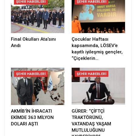
ŞEHIR HABERLERI
ŞEHIR HABERLERI
Final Okulları Ata’sını
Çocuklar Haftası
Andı
kapsamında, LÖSEV’e
kayıtlı iyileşmiş gençler,
“Çiçeklerin…
ŞEHIR HABERLERI
ŞEHIR HABERLERI
AKMİB’İN İHRACATI
GÜRER: “ÇİFTÇİ
EKİMDE 363 MİLYON
TRAKTÖRÜNÜ,
DOLARI AŞTI
VATANDAŞ YAŞAM
MUTLULUĞUNU