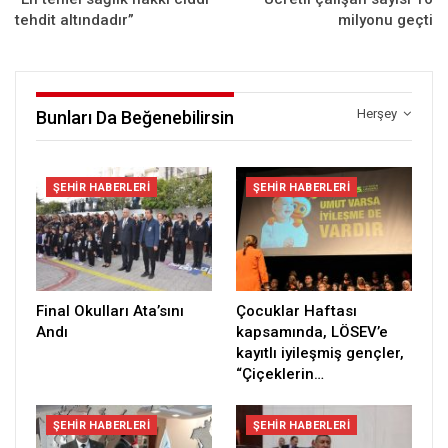
tehdit altındadır”
milyonu geçti
Herşey
Bunları Da Beğenebilirsin
ŞEHIR HABERLERI
ŞEHIR HABERLERI
Final Okulları Ata’sını
Çocuklar Haftası
Andı
kapsamında, LÖSEV’e
kayıtlı iyileşmiş gençler,
“Çiçeklerin…
ŞEHIR HABERLERI
ŞEHIR HABERLERI