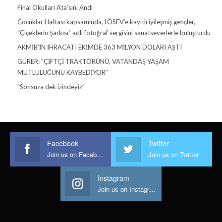
Final Okulları Ata’sını Andı
Çocuklar Haftası kapsamında, LÖSEV’e kayıtlı iyileşmiş gençler,
“Çiçeklerin Şarkısı" adlı fotoğraf sergisini sanatseverlerle buluşturdu
AKMİB’İN İHRACATI EKİMDE 363 MİLYON DOLARI AŞTI
GÜRER: “ÇİFTÇİ TRAKTÖRÜNÜ, VATANDAŞ YAŞAM
MUTLULUĞUNU KAYBEDİYOR”
“Sonsuza dek izindeyiz”
Facebook
Twitter
Join us on Facebook
Join us on Twitter
Instagram
Join us on Instagram