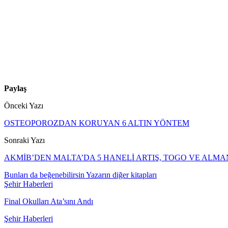
Paylaş
Önceki Yazı
OSTEOPOROZDAN KORUYAN 6 ALTIN YÖNTEM
Sonraki Yazı
AKMİB’DEN MALTA’DA 5 HANELİ ARTIŞ, TOGO VE AL
Bunları da beğenebilirsin
Yazarın diğer kitapları
Şehir Haberleri
Final Okulları Ata’sını Andı
Şehir Haberleri