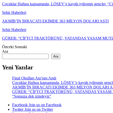
Çocuklar Haftası kapsamında, LÖSEV’e kayıtlı iyileşmiş gençler, “Ç
Şehir Haberleri
AKMİB’İN İHRACATI EKİMDE 363 MİLYON DOLARI AŞTI
Şehir Haberleri
GÜRER: “ÇİFTÇİ TRAKTÖRÜNÜ, VATANDAŞ YAŞAM MU
Önceki
Sonraki
Ara
Ara
Yeni Yazılar
Final Okulları Ata’sını Andı
Çocuklar Haftası kapsamında, LÖSEV’e kayıtlı iyileşmiş gençler,
AKMİB’İN İHRACATI EKİMDE 363 MİLYON DOLARI A
GÜRER: “ÇİFTÇİ TRAKTÖRÜNÜ, VATANDAŞ YAŞA
“Sonsuza dek izindeyiz”
Facebook
Join us on Facebook
Twitter
Join us on Twitter