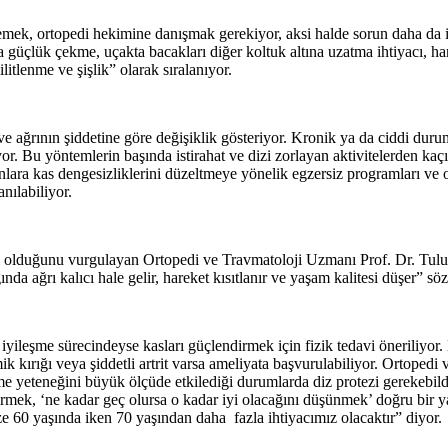
ek, ortopedi hekimine danışmak gerekiyor, aksi halde sorun daha da ilerle
 güçlük çekme, uçakta bacakları diğer koltuk altına uzatma ihtiyacı, h
litlenme ve şişlik” olarak sıralanıyor.
e ağrının şiddetine göre değişiklik gösteriyor. Kronik ya da ciddi durum
r. Bu yöntemlerin başında istirahat ve dizi zorlayan aktivitelerden ka
anlara kas dengesizliklerini düzeltmeye yönelik egzersiz programları ve 
nılabiliyor.
si olduğunu vurgulayan Ortopedi ve Travmatoloji Uzmanı Prof. Dr. Tu
da ağrı kalıcı hale gelir, hareket kısıtlanır ve yaşam kalitesi düşer” sö
a iyileşme sürecindeyse kasları güçlendirmek için fizik tedavi öneriliyo
emik kırığı veya şiddetli artrit varsa ameliyata başvurulabiliyor. Ortop
 yeteneğini büyük ölçüde etkilediği durumlarda diz protezi gerekebildiğ
tirmek, ‘ne kadar geç olursa o kadar iyi olacağını düşünmek’ doğru bir 
e 60 yaşında iken 70 yaşından daha fazla ihtiyacımız olacaktır” diyor.