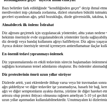
Bazı belirtiler fark edildiğinde “kendiliğinden geçer” deyip ihmal etmem
merdivenleri inip çıkmada zorlanma, dizleri otururken bükülü tutmakta
geceleri uyandıran ağrı, şekil bozukluğu, dizde güvensizlik, takılma, ki
Alınabilecek ilk önlem: İstirahat
Diz ağrısını geçirmek için uygulanacak yöntemler, altta yatan nedene v
hekimin önerisiyle evde uygulanabilecek yöntemler fayda sağlayabiliyo
diz desteği veya bandaj kullanımı ağrıyı hafifletiyor. Diz ağrısı yaşay
Ayrıca doktor önerisiyle steroid içermeyen antienflamatuar ilaçlar kulla
En önemli tedavi yıpranmayı önlemek
Diz yıpranmalarında en etkili tedavinin sürecin başlamadan önlenme
sağlığını korumanın temel adımlarını oluşturur. Bu önlemler alınmadığın
Diz protezlerinin ömrü uzun yıllar sürüyor
Dizlerde artrit, yani eklemlerde iltihap varsa veya bir travmadan sonr
ağrı şiddetliyse ve diğer tedaviler işe yaramadıysa, hasarlı bir bağ, k
ağrı ve diğer semptomların ayakta durma, yürüme ile diğer hareket etme
artrozu olup protez ihtiyacı olmasına rağmen ameliyatı 5-10 yıl gecik
uzun yıllar aşınmadan kullanılabilmektedir. Unutmayalım ki dizlerimiz