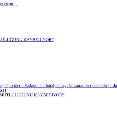
içeklerin…
TLULUĞUNU KAYBEDİYOR”
 “Çiçeklerin Şarkısı" adlı fotoğraf sergisini sanatseverlerle buluşturdu
ŞTI
M MUTLULUĞUNU KAYBEDİYOR”