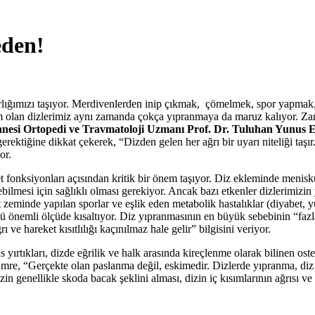
eden!
ığımızı taşıyor. Merdivenlerden inip çıkmak, çömelmek, spor yapmak, 
lem olan dizlerimiz aynı zamanda çokça yıpranmaya da maruz kalıyor. Za
anesi Ortopedi ve Travmatoloji Uzmanı Prof. Dr. Tuluhan Yunus 
rektiğine dikkat çekerek, “Dizden gelen her ağrı bir uyarı niteliği taşır
or.
nksiyonları açısından kritik bir önem taşıyor. Diz ekleminde menisküs
lmesi için sağlıklı olması gerekiyor. Ancak bazı etkenler dizlerimizin yı
rt zeminde yapılan sporlar ve eşlik eden metabolik hastalıklar (diyabet, 
ünü önemli ölçüde kısaltıyor. Diz yıpranmasının en büyük sebebinin “faz
 ve hareket kısıtlılığı kaçınılmaz hale gelir” bilgisini veriyor.
ırtıkları, dizde eğrilik ve halk arasında kireçlenme olarak bilinen oste
Emre,
“Gerçekte olan
paslanma değil, eskimedir. Dizlerde yıpranma, diz 
zin genellikle skoda bacak şeklini alması, dizin iç kısımlarının ağrısı ve