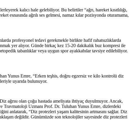
yerek kalıcı hale gelebiliyor. Bu belirtiler “ağrı, hareket kısıtlılığı,
areket esnasında ağrılı ses gelmesi, namaz kılar pozisyonda oturamama,
larda profesyonel tedavi gerekmekle birlikte hafif rahatsızlıklarda
çınmak yer alıyor. Günde birkaç kez 15-20 dakikalık buz kompresi ile
ortopedik tabanlıklar veya uygun spor ayakkabılar tavsiye edilebiliyor.
luhan Yunus Emre,
“Erken teşhis, doğru egzersiz ve kilo kontrolü diz
zleriyle uyarıda bulunuyor.
r. Diz ağrısı olan çoğu hastada ameliyata ihtiyaç duyulmuyor. Ancak,
edi ve Travmatoloji Uzmanı Prof. Dr. Tuluhan Yunus Emre, dizlerdeki
ini anlatarak, “Diz protezleri yaşam kalitesinin artmasını sağlar. Diz
yaklaşım değildir. Günümüzde son teknolojiler sayesinde diz protezleri