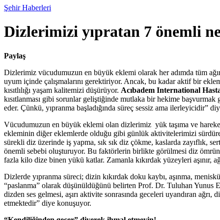
Şehir Haberleri
Dizlerimizi yıpratan 7 önemli n
Paylaş
Dizlerimiz vücudumuzun en büyük eklemi olarak her adımda tüm ağırl
uyum içinde çalışmalarını gerektiriyor. Ancak, bu kadar aktif bir ek
kısıtlılığı yaşam kalitemizi düşürüyor.
Acıbadem International Hast
kısıtlanması gibi sorunlar geliştiğinde mutlaka bir hekime başvurmak ge
eder. Çünkü, yıpranma başladığında süreç sessiz ama ilerleyicidir” diy
Vücudumuzun en büyük eklemi olan dizlerimiz yük taşıma ve hareket fo
ekleminin diğer eklemlerde olduğu gibi günlük aktivitelerimizi sürdürebi
sürekli diz üzerinde iş yapma, sık sık diz çökme, kaslarda zayıflık, se
önemli sebebi oluşturuyor. Bu faktörlerin birlikte görülmesi diz ömr
fazla kilo dize binen yükü katlar. Zamanla kıkırdak yüzeyleri aşınır, ağrı
Dizlerde yıpranma süreci; dizin kıkırdak doku kaybı, aşınma, menisküs y
“paslanma” olarak düşünüldüğünü belirten Prof. Dr. Tuluhan Yunus 
dizden ses gelmesi, aşırı aktivite sonrasında geceleri uyandıran ağrı, di
etmektedir” diye konuşuyor.
“Kendiliğinden geçer” diyerek ihmal etmeyin!