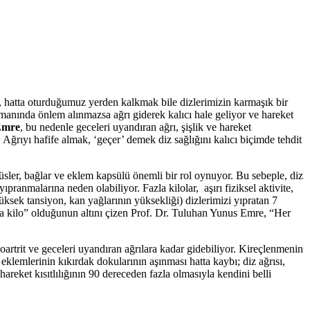
hatta oturduğumuz yerden kalkmak bile dizlerimizin karmaşık bir
manında önlem alınmazsa ağrı giderek kalıcı hale geliyor ve hareket
Emre
, bu nedenle geceleri uyandıran ağrı, şişlik ve hareket
. Ağrıyı hafife almak, ‘geçer’ demek diz sağlığını kalıcı biçimde tehdit
ler, bağlar ve eklem kapsülü önemli bir rol oynuyor. Bu sebeple, diz
pranmalarına neden olabiliyor. Fazla kilolar, aşırı fiziksel aktivite,
yüksek tansiyon, kan yağlarının yüksekliği) dizlerimizi yıpratan 7
la kilo” olduğunun altını çizen Prof. Dr. Tuluhan Yunus Emre, “Her
oartrit ve geceleri uyandıran ağrılara kadar gidebiliyor. Kireçlenmenin
eklemlerinin kıkırdak dokularının aşınması hatta kaybı; diz ağrısı,
 hareket kısıtlılığının 90 dereceden fazla olmasıyla kendini belli