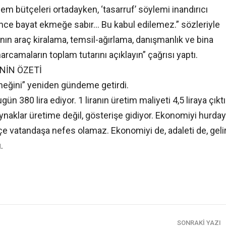
em bütçeleri ortadayken, ‘tasarruf’ söylemi inandırıcı
elince bayat ekmeğe sabır… Bu kabul edilemez.” sözleriyle
ın araç kiralama, temsil-ağırlama, danışmanlık ve bina
harcamaların toplam tutarını açıklayın” çağrısı yaptı.
ENİN ÖZETİ
neğini” yeniden gündeme getirdi.
n 380 lira ediyor. 1 liranın üretim maliyeti 4,5 liraya çıktı
ynaklar üretime değil, gösterişe gidiyor. Ekonomiyi hurda
çe vatandaşa nefes olamaz. Ekonomiyi de, adaleti de, geli
.
SONRAKI YAZI