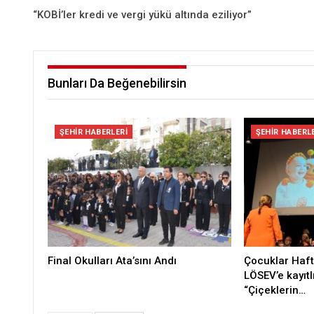
“KOBİ’ler kredi ve vergi yükü altında eziliyor”
Bunları Da Beğenebilirsin
ŞEHIR HABERLERI
ŞEHIR HABERL
Final Okulları Ata’sını Andı
Çocuklar Haft
LÖSEV’e kayıtl
“Çiçeklerin…