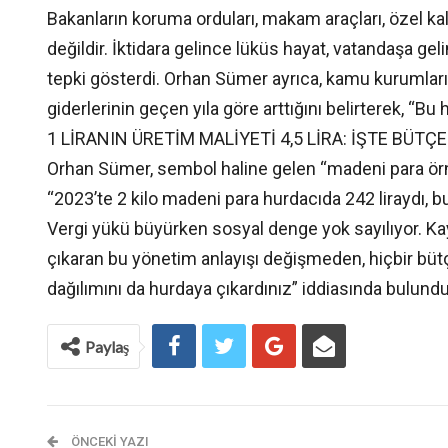
Bakanların koruma orduları, makam araçları, özel kal
değildir. İktidara gelince lüküs hayat, vatandaşa g
tepki gösterdi. Orhan Sümer ayrıca, kamu kurumların
giderlerinin geçen yıla göre arttığını belirterek, “Bu 
1 LİRANIN ÜRETİM MALİYETİ 4,5 LİRA: İŞTE BÜTÇ
Orhan Sümer, sembol haline gelen “madeni para ör
“2023’te 2 kilo madeni para hurdacıda 242 liraydı, bugü
Vergi yükü büyürken sosyal denge yok sayılıyor. Ka
çıkaran bu yönetim anlayışı değişmeden, hiçbir büt
dağılımını da hurdaya çıkardınız” iddiasında bulundu
Paylaş
ÖNCEKI YAZI