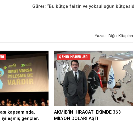
Gürer: “Bu bütçe faizin ve yoksulluğun bütçesidi
Yazarın Diğer Kitapları
ERI
ŞEHIR HABERLERI
ası kapsamında,
AKMİB’İN İHRACATI EKİMDE 363
ı iyileşmiş gençler,
MİLYON DOLARI AŞTI