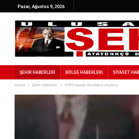
Pazar, Ağustos 9, 2026
ŞEHIR HABERLERI
BÖLGE HABERLERI
SIYASET HA
Home
Şehir Haberleri
CHP’li Sümer’den bütçe eleştirisi