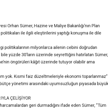
si Orhan Sümer, Hazine ve Maliye Bakanlığı’nın Plan
ikaları ile ilgili eleştirilerini yaptığı konuşma ile dile
i politikalarının milyonlarca ailenin cebini doğrudan
e bile yüzde 30’ların üzerinde seyrettiğini hatırlatan Sümer,
ne’nin öngörüleri kâğıt üzerinde tutuyor olabilir ama
şüm yok. Kısmi faiz düzeltmeleriyle ekonomi toparlanmaz”
 ve bütçe yönetimi arasındaki uyumsuzluğun piyasada büyü
IYLA ÇELİŞİYOR
üks harcamalardan geri durmadığını ifade eden Sümer, “Tüm