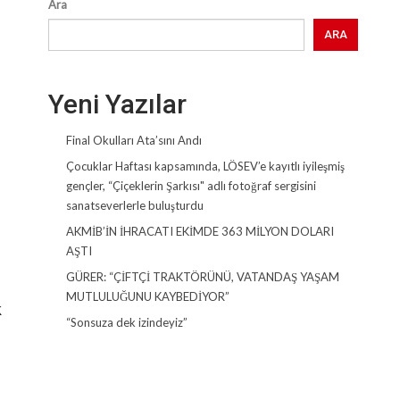
Ara
ARA
Yeni Yazılar
Final Okulları Ata’sını Andı
Çocuklar Haftası kapsamında, LÖSEV’e kayıtlı iyileşmiş
gençler, “Çiçeklerin Şarkısı" adlı fotoğraf sergisini
sanatseverlerle buluşturdu
AKMİB’İN İHRACATI EKİMDE 363 MİLYON DOLARI
AŞTI
GÜRER: “ÇİFTÇİ TRAKTÖRÜNÜ, VATANDAŞ YAŞAM
MUTLULUĞUNU KAYBEDİYOR”
k
“Sonsuza dek izindeyiz”