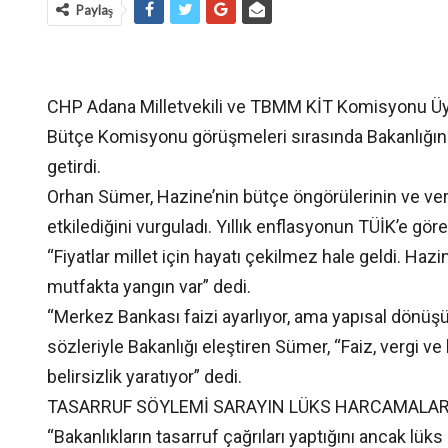
Paylaş
CHP Adana Milletvekili ve TBMM KİT Komisyonu Üye
Bütçe Komisyonu görüşmeleri sırasında Bakanlığın polit
getirdi.
Orhan Sümer, Hazine’nin bütçe öngörülerinin ve verg
etkilediğini vurguladı. Yıllık enflasyonun TÜİK’e gör
“Fiyatlar millet için hayatı çekilmez hale geldi. Hazi
mutfakta yangın var” dedi.
“Merkez Bankası faizi ayarlıyor, ama yapısal dönü
sözleriyle Bakanlığı eleştiren Sümer, “Faiz, vergi
belirsizlik yaratıyor” dedi.
TASARRUF SÖYLEMİ SARAYIN LÜKS HARCAMALAR
“Bakanlıkların tasarruf çağrıları yaptığını ancak l