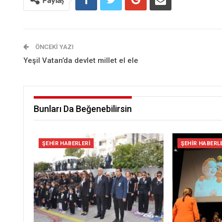
ÖNCEKI YAZI
Yeşil Vatan’da devlet millet el ele
Bunları Da Beğenebilirsin
ŞEHIR HABERLERI
ŞEHIR HABERL