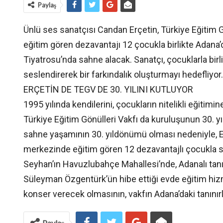
Paylaş
Ünlü ses sanatçısı Candan Erçetin, Türkiye Eğitim 
eğitim gören dezavantajı 12 çocukla birlikte Adan
Tiyatrosu’nda sahne alacak. Sanatçı, çocuklarla birli
seslendirerek bir farkındalık oluşturmayı hedefliyor.
ERÇETİN DE TEGV DE 30. YILINI KUTLUYOR
1995 yılında kendilerini, çocukların nitelikli eğitim
Türkiye Eğitim Gönülleri Vakfı da kuruluşunun 30. 
sahne yaşamının 30. yıldönümü olması nedeniyle, Er
merkezinde eğitim gören 12 dezavantajlı çocukla s
Seyhan’ın Havuzlubahçe Mahallesi’nde, Adanalı tan
Süleyman Özgentürk’ün hibe ettiği evde eğitim hi
konser verecek olmasının, vakfın Adana’daki tanınırlıl
Paylaş