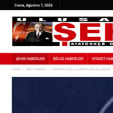
Cuma, Ağustos 7, 2026
ŞEHIR HABERLERI
BÖLGE HABERLERI
SIYASET HA
Home
Şehir Haberleri
Candan Erçetin, çocuklarla sahneye çıkacak