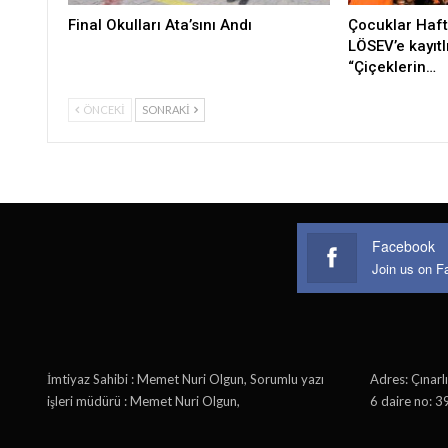
Final Okulları Ata’sını Andı
Çocuklar Haft
LÖSEV’e kayıtl
“Çiçeklerin…
ÖNCEKI
SONRAKI
Facebook
Join us on 
İmtiyaz Sahibi : Memet Nuri Olgun, Sorumlu yazı
Adres: Çınarl
işleri müdürü : Memet Nuri Olgun,
6 daire no: 