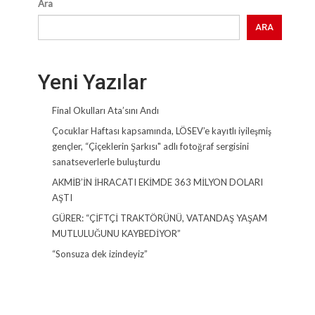
Ara
ARA
Yeni Yazılar
Final Okulları Ata’sını Andı
Çocuklar Haftası kapsamında, LÖSEV’e kayıtlı iyileşmiş
gençler, “Çiçeklerin Şarkısı" adlı fotoğraf sergisini
sanatseverlerle buluşturdu
AKMİB’İN İHRACATI EKİMDE 363 MİLYON DOLARI
AŞTI
GÜRER: “ÇİFTÇİ TRAKTÖRÜNÜ, VATANDAŞ YAŞAM
MUTLULUĞUNU KAYBEDİYOR”
“Sonsuza dek izindeyiz”