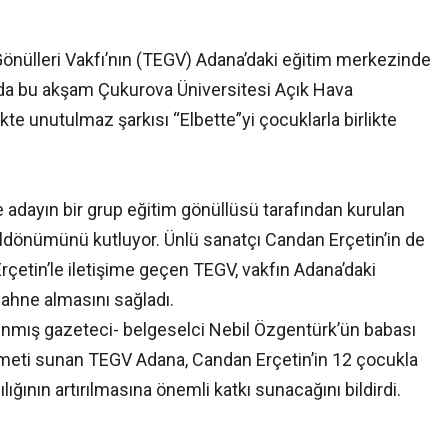
Gönülleri Vakfı’nın (TEGV) Adana’daki eğitim merkezinde
a’da bu akşam Çukurova Üniversitesi Açık Hava
kte unutulmaz şarkısı “Elbette”yi çocuklarla birlikte
ine adayın bir grup eğitim gönüllüsü tarafından kurulan
yıldönümünü kutluyor. Ünlü sanatçı Candan Erçetin’in de
çetin’le iletişime geçen TEGV, vakfın Adana’daki
ahne almasını sağladı.
ınmış gazeteci- belgeselci Nebil Özgentürk’ün babası
zmeti sunan TEGV Adana, Candan Erçetin’in 12 çocukla
ığının artırılmasına önemli katkı sunacağını bildirdi.