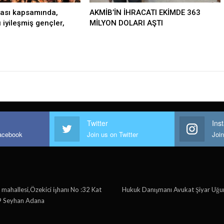
ası kapsamında,
AKMİB’İN İHRACATI EKİMDE 363
ı iyileşmiş gençler,
MİLYON DOLARI AŞTI
Twitter
Ins
Facebook
Join us on Twitter
Joi
ı mahallesi,Özekici işhanı No :32 Kat
Hukuk Danışmanı Avukat Şiyar Uğu
39 Seyhan Adana