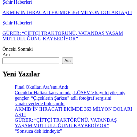
Şehir Haberleri
AKMİB’İN İHRACATI EKİMDE 363 MİLYON DOLARI AŞTI
Şehir Haberleri
GÜRER: “ÇİFTÇİ TRAKTÖRÜNÜ, VATANDAŞ YAŞAM
MUTLULUĞUNU KAYBEDİYOR”
Önceki
Sonraki
Ara
Ara
Yeni Yazılar
Final Okulları Ata’sını Andı
Çocuklar Haftası kapsamında, LÖSEV’e kayıtlı iyileşmiş
gençler, “Çiçeklerin Şarkısı" adlı fotoğraf sergisini
sanatseverlerle buluşturdu
AKMİB’İN İHRACATI EKİMDE 363 MİLYON DOLARI
AŞTI
GÜRER: “ÇİFTÇİ TRAKTÖRÜNÜ, VATANDAŞ
YAŞAM MUTLULUĞUNU KAYBEDİYOR”
“Sonsuza dek izindeyiz”