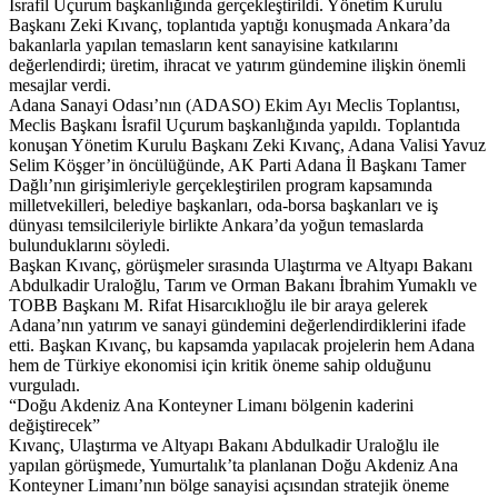
İsrafil Uçurum başkanlığında gerçekleştirildi. Yönetim Kurulu
Başkanı Zeki Kıvanç, toplantıda yaptığı konuşmada Ankara’da
bakanlarla yapılan temasların kent sanayisine katkılarını
değerlendirdi; üretim, ihracat ve yatırım gündemine ilişkin önemli
mesajlar verdi.
Adana Sanayi Odası’nın (ADASO) Ekim Ayı Meclis Toplantısı,
Meclis Başkanı İsrafil Uçurum başkanlığında yapıldı. Toplantıda
konuşan Yönetim Kurulu Başkanı Zeki Kıvanç, Adana Valisi Yavuz
Selim Köşger’in öncülüğünde, AK Parti Adana İl Başkanı Tamer
Dağlı’nın girişimleriyle gerçekleştirilen program kapsamında
milletvekilleri, belediye başkanları, oda-borsa başkanları ve iş
dünyası temsilcileriyle birlikte Ankara’da yoğun temaslarda
bulunduklarını söyledi.
Başkan Kıvanç, görüşmeler sırasında Ulaştırma ve Altyapı Bakanı
Abdulkadir Uraloğlu, Tarım ve Orman Bakanı İbrahim Yumaklı ve
TOBB Başkanı M. Rifat Hisarcıklıoğlu ile bir araya gelerek
Adana’nın yatırım ve sanayi gündemini değerlendirdiklerini ifade
etti. Başkan Kıvanç, bu kapsamda yapılacak projelerin hem Adana
hem de Türkiye ekonomisi için kritik öneme sahip olduğunu
vurguladı.
“Doğu Akdeniz Ana Konteyner Limanı bölgenin kaderini
değiştirecek”
Kıvanç, Ulaştırma ve Altyapı Bakanı Abdulkadir Uraloğlu ile
yapılan görüşmede, Yumurtalık’ta planlanan Doğu Akdeniz Ana
Konteyner Limanı’nın bölge sanayisi açısından stratejik öneme