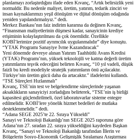
planlamayı zorlaştırdığını ifade eden Kıvanç, “Artık belirsizlik yeni
normaldir. Bu nedenle maliyet, üretim, yatırım, tedarik zinciri ve
insan kaynaklarımızı yeşil dönüşüm ve dijital dönüşüm odağında
yeniden yapılandırmalıyız.” dedi.
Merkez Bankası’nın faiz indirim kararına da değinen Kıvanç,
“Finansman maliyetlerinin düşmesi kadar, sanayicinin krediye
erişiminin kolaylaştırılması da çok önemlidir. Özellikle
KOBİ’lerimize pozitif ayrımcılık uygulanmalıdır” diye konuştu.
“YTAK Programı Sanayiye İvme Kazandıracak”
Yeni dönemde devreye alınan Yatırım Taahhütlü Avans Kredisi
(YTAK) Programı’nın, yüksek teknolojili ve katma değerli üretim
yatırımlarını teşvik edeceğini belirten Kıvanç, “10 yıl vadeli, düşük
faizli bu kredi modeliyle stratejik yatırımların önü açılacaktır.
Türkiye’nin üretim gücü daha da artacaktır.” ifadelerini kullandı.
“TSE Süreçleri Hızlanmalı”
Kıvanç, TSE’nin test ve belgelendirme süreçlerinde yaşanan
aksaklıkların sanayiciyi zorladığını belirterek, “TSE’nin iş birliği
kapasitesi güçlendirilmeli, özel laboratuvarlar sisteme entegre
edilmelidir. KOBİ’lere yönelik hizmet bedelleri de mutlaka
desteklenmelidir.” dedi.
“Adana SEGE 2025’te 22. Sıraya Yükseldi”
Sanayi ve Teknoloji Bakanlığı’nın SEGE 2025 raporuna göre
Adana’nın 27. sıradan 22. sıraya yükseldiğini kaydeden Başkan
Kıvanç, “Sanayi ve Teknoloji Bakanlığı tarafından İllerin ve
Bölgelerin Sosyo-Ekonomik Gelişmişlik Sıralaması Araştırması