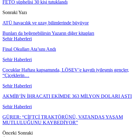
FETÖ şüphelisi 30 kişi tutuklandı
Sonraki Yazı
ATÜ havacılık ve uzay bilimlerinde büyüyor
Bunları da beğenebilirsin
Yazarın diğer kitapları
Şehir Haberleri
Final Okulları Ata’sını Andı
Şehir Haberleri
Çocuklar Haftası kapsamında, LÖSEV’e kayıtlı iyileşmiş gençler,
“Çiçeklerin…
Şehir Haberleri
AKMİB’İN İHRACATI EKİMDE 363 MİLYON DOLARI AŞTI
Şehir Haberleri
GÜRER: “ÇİFTÇİ TRAKTÖRÜNÜ, VATANDAŞ YAŞAM
MUTLULUĞUNU KAYBEDİYOR”
Önceki
Sonraki