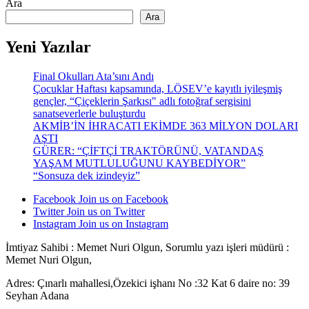
Ara
Ara
Yeni Yazılar
Final Okulları Ata’sını Andı
Çocuklar Haftası kapsamında, LÖSEV’e kayıtlı iyileşmiş
gençler, “Çiçeklerin Şarkısı" adlı fotoğraf sergisini
sanatseverlerle buluşturdu
AKMİB’İN İHRACATI EKİMDE 363 MİLYON DOLARI
AŞTI
GÜRER: “ÇİFTÇİ TRAKTÖRÜNÜ, VATANDAŞ
YAŞAM MUTLULUĞUNU KAYBEDİYOR”
“Sonsuza dek izindeyiz”
Facebook
Join us on Facebook
Twitter
Join us on Twitter
Instagram
Join us on Instagram
İmtiyaz Sahibi : Memet Nuri Olgun, Sorumlu yazı işleri müdürü :
Memet Nuri Olgun,
Adres: Çınarlı mahallesi,Özekici işhanı No :32 Kat 6 daire no: 39
Seyhan Adana