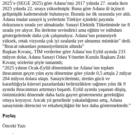
2025’e (SEGE 2025) göre Adana’mız 2017 yılında 27. sırada iken
2025 yılında 22. sıraya yükselmiştir. Buna göre Adana ili üçüncü
gelişmişlik kademesinde bulunuyor. Burada ise ilk sırasında yer aldı.
Adana imalat sanayii iş yerlerinin Türkiye içindeki payında
dokuzuncu sırada yer almaktadır. Sanayi Elektrik Tüketiminde ise 8
sırada yer alıyor. Bu ilerleme sevindirici ama eğitim ve istihdam
göstergelerinde daha çok çalışmalıyız. Adana’nın potansiyeli
yüksek, ortak vizyonla çok iyi sıralarda yer almamız mümkün” dedi.
“İhracat rakamları potansiyelimizin altında”
Başkan Kıvanç, TİM verilerine göre Adana’nın Eylül ayında 233
milyon dolar, Adana Sanayi Odası Yönetim Kurulu Başkanı Zeki
Kıvanç sözlerini şöyle tamamdı;
“2025 yılının Ocak-Eylül döneminde ise Adana’nın toplam
ihracatının geçen yılın aynı dönemine göre yüzde 0,5 artışla 2 milyar
204 milyon dolara ulaştı. Sanayicilerimiz, üretim gücü ve
kararlılığıyla küresel pazarlardaki belirsizliklere rağmen yılın ilk 9
ayında ihracatımızı artırmayı başardı. Eylül ayında yaşanan düşüş,
önümüzdeki dönemde daha fazla gayret göstermemiz gerektiğini
ortaya koyuyor. Ancak yıl genelinde yakaladığımız artış, Adana
sanayisinin direncini ve rekabetçiliğini bir kez daha göstermektedir.”
Paylaş
Önceki Yazı