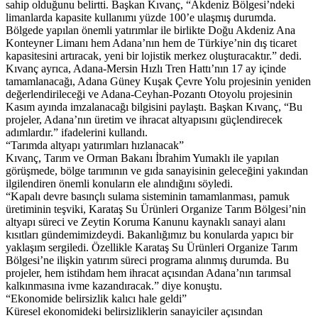
sahip olduğunu belirtti. Başkan Kıvanç, “Akdeniz Bölgesi’ndeki
limanlarda kapasite kullanımı yüzde 100’e ulaşmış durumda.
Bölgede yapılan önemli yatırımlar ile birlikte Doğu Akdeniz Ana
Konteyner Limanı hem Adana’nın hem de Türkiye’nin dış ticaret
kapasitesini artıracak, yeni bir lojistik merkez oluşturacaktır.” dedi.
Kıvanç ayrıca, Adana-Mersin Hızlı Tren Hattı’nın 17 ay içinde
tamamlanacağı, Adana Güney Kuşak Çevre Yolu projesinin yeniden
değerlendirileceği ve Adana-Ceyhan-Pozantı Otoyolu projesinin
Kasım ayında imzalanacağı bilgisini paylaştı. Başkan Kıvanç, “Bu
projeler, Adana’nın üretim ve ihracat altyapısını güçlendirecek
adımlardır.” ifadelerini kullandı.
“Tarımda altyapı yatırımları hızlanacak”
Kıvanç, Tarım ve Orman Bakanı İbrahim Yumaklı ile yapılan
görüşmede, bölge tarımının ve gıda sanayisinin geleceğini yakından
ilgilendiren önemli konuların ele alındığını söyledi.
“Kapalı devre basınçlı sulama sisteminin tamamlanması, pamuk
üretiminin teşviki, Karataş Su Ürünleri Organize Tarım Bölgesi’nin
altyapı süreci ve Zeytin Koruma Kanunu kaynaklı sanayi alanı
kısıtları gündemimizdeydi. Bakanlığımız bu konularda yapıcı bir
yaklaşım sergiledi. Özellikle Karataş Su Ürünleri Organize Tarım
Bölgesi’ne ilişkin yatırım süreci programa alınmış durumda. Bu
projeler, hem istihdam hem ihracat açısından Adana’nın tarımsal
kalkınmasına ivme kazandıracak.” diye konuştu.
“Ekonomide belirsizlik kalıcı hale geldi”
Küresel ekonomideki belirsizliklerin sanayiciler açısından