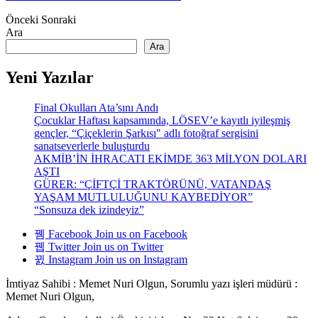
Önceki
Sonraki
Ara
Ara
Yeni Yazılar
Final Okulları Ata’sını Andı
Çocuklar Haftası kapsamında, LÖSEV’e kayıtlı iyileşmiş
gençler, “Çiçeklerin Şarkısı" adlı fotoğraf sergisini
sanatseverlerle buluşturdu
AKMİB’İN İHRACATI EKİMDE 363 MİLYON DOLARI
AŞTI
GÜRER: “ÇİFTÇİ TRAKTÖRÜNÜ, VATANDAŞ
YAŞAM MUTLULUĞUNU KAYBEDİYOR”
“Sonsuza dek izindeyiz”
Facebook
Join us on Facebook
Twitter
Join us on Twitter
Instagram
Join us on Instagram
İmtiyaz Sahibi : Memet Nuri Olgun, Sorumlu yazı işleri müdürü :
Memet Nuri Olgun,