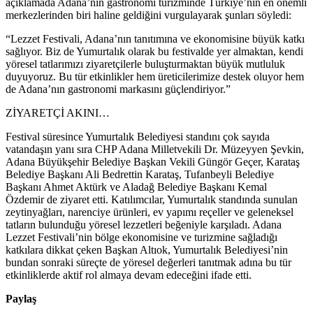
açıklamada Adana’nın gastronomi turizminde Türkiye’nin en önemli
merkezlerinden biri haline geldiğini vurgulayarak şunları söyledi:
“Lezzet Festivali, Adana’nın tanıtımına ve ekonomisine büyük katkı
sağlıyor. Biz de Yumurtalık olarak bu festivalde yer almaktan, kendi
yöresel tatlarımızı ziyaretçilerle buluşturmaktan büyük mutluluk
duyuyoruz. Bu tür etkinlikler hem üreticilerimize destek oluyor hem
de Adana’nın gastronomi markasını güçlendiriyor.”
ZİYARETÇİ AKINI…
Festival süresince Yumurtalık Belediyesi standını çok sayıda
vatandaşın yanı sıra CHP Adana Milletvekili Dr. Müzeyyen Şevkin,
Adana Büyükşehir Belediye Başkan Vekili Güngör Geçer, Karataş
Belediye Başkanı Ali Bedrettin Karataş, Tufanbeyli Belediye
Başkanı Ahmet Aktürk ve Aladağ Belediye Başkanı Kemal
Özdemir de ziyaret etti. Katılımcılar, Yumurtalık standında sunulan
zeytinyağları, narenciye ürünleri, ev yapımı reçeller ve geleneksel
tatların bulunduğu yöresel lezzetleri beğeniyle karşıladı. Adana
Lezzet Festivali’nin bölge ekonomisine ve turizmine sağladığı
katkılara dikkat çeken Başkan Altıok, Yumurtalık Belediyesi’nin
bundan sonraki süreçte de yöresel değerleri tanıtmak adına bu tür
etkinliklerde aktif rol almaya devam edeceğini ifade etti.
Paylaş