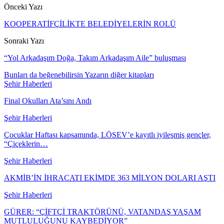
Önceki Yazı
KOOPERATİFÇİLİKTE BELEDİYELERİN ROLÜ
Sonraki Yazı
“Yol Arkadaşım Doğa, Takım Arkadaşım Aile” buluşması
Bunları da beğenebilirsin
Yazarın diğer kitapları
Şehir Haberleri
Final Okulları Ata’sını Andı
Şehir Haberleri
Çocuklar Haftası kapsamında, LÖSEV’e kayıtlı iyileşmiş gençler,
“Çiçeklerin…
Şehir Haberleri
AKMİB’İN İHRACATI EKİMDE 363 MİLYON DOLARI AŞTI
Şehir Haberleri
GÜRER: “ÇİFTÇİ TRAKTÖRÜNÜ, VATANDAŞ YAŞAM
MUTLULUĞUNU KAYBEDİYOR”