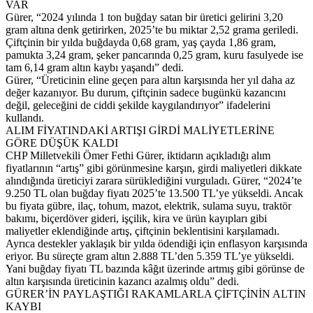
VAR
Gürer, “2024 yılında 1 ton buğday satan bir üretici gelirini 3,20
gram altına denk getirirken, 2025’te bu miktar 2,52 grama geriledi.
Çiftçinin bir yılda buğdayda 0,68 gram, yaş çayda 1,86 gram,
pamukta 3,24 gram, şeker pancarında 0,25 gram, kuru fasulyede ise
tam 6,14 gram altın kaybı yaşandı” dedi.
Gürer, “Üreticinin eline geçen para altın karşısında her yıl daha az
değer kazanıyor. Bu durum, çiftçinin sadece bugünkü kazancını
değil, geleceğini de ciddi şekilde kaygılandırıyor” ifadelerini
kullandı.
ALIM FİYATINDAKİ ARTIŞI GİRDİ MALİYETLERİNE
GÖRE DÜŞÜK KALDI
CHP Milletvekili Ömer Fethi Gürer, iktidarın açıkladığı alım
fiyatlarının “artış” gibi görünmesine karşın, girdi maliyetleri dikkate
alındığında üreticiyi zarara sürüklediğini vurguladı. Gürer, “2024’te
9.250 TL olan buğday fiyatı 2025’te 13.500 TL’ye yükseldi. Ancak
bu fiyata gübre, ilaç, tohum, mazot, elektrik, sulama suyu, traktör
bakımı, biçerdöver gideri, işçilik, kira ve ürün kayıpları gibi
maliyetler eklendiğinde artış, çiftçinin beklentisini karşılamadı.
Ayrıca destekler yaklaşık bir yılda ödendiği için enflasyon karşısında
eriyor. Bu süreçte gram altın 2.888 TL’den 5.359 TL’ye yükseldi.
Yani buğday fiyatı TL bazında kâğıt üzerinde artmış gibi görünse de
altın karşısında üreticinin kazancı azalmış oldu” dedi.
GÜRER’İN PAYLAŞTIĞI RAKAMLARLA ÇİFTÇİNİN ALTIN
KAYBI