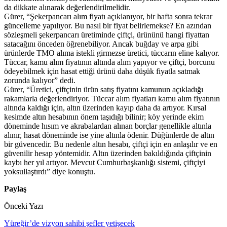
da dikkate alınarak değerlendirilmelidir.
Gürer, “Şekerpancarı alım fiyatı açıklanıyor, bir hafta sonra tekrar
güncelleme yapılıyor. Bu nasıl bir fiyat belirlemekse? En azından
sözleşmeli şekerpancarı üretiminde çiftçi, ürününü hangi fiyattan
satacağını önceden öğrenebiliyor. Ancak buğday ve arpa gibi
ürünlerde TMO alıma istekli girmezse üretici, tüccarın eline kalıyor.
Tüccar, kamu alım fiyatının altında alım yapıyor ve çiftçi, borcunu
ödeyebilmek için hasat ettiği ürünü daha düşük fiyatla satmak
zorunda kalıyor” dedi.
Gürer, “Üretici, çiftçinin ürün satış fiyatını kamunun açıkladığı
rakamlarla değerlendiriyor. Tüccar alım fiyatları kamu alım fiyatının
altında kaldığı için, altın üzerinden kayıp daha da artıyor. Kırsal
kesimde altın hesabının önem taşıdığı bilinir; köy yerinde ekim
döneminde hısım ve akrabalardan alınan borçlar genellikle altınla
alınır, hasat döneminde ise yine altınla ödenir. Düğünlerde de altın
bir güvencedir. Bu nedenle altın hesabı, çiftçi için en anlaşılır ve en
güvenilir hesap yöntemidir. Altın üzerinden bakıldığında çiftçinin
kaybı her yıl artıyor. Mevcut Cumhurbaşkanlığı sistemi, çiftçiyi
yoksullaştırdı” diye konuştu.
Paylaş
Önceki Yazı
Yüreğir’de vizyon sahibi şefler yetişecek