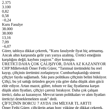
2.375
3.100
0,82
0,58
−0,24
Kuru Fasulye
38.000
38.000
13,16
7,09
−6,07
Gürer, tabloya dikkat çekerek, “Kuru fasulyede fiyat hiç artmamış.
Ancak altın karşısında gelir yarı yarıya azalmış. Üretici emeğinin
karşılığını değil, kaybını yaşıyor.” diye konuştu.
ÜRETİCİ DAHA ÇOK ÇALIŞIYOR, DAHA AZ KAZANIYOR
CHP Milletvekili Ömer Fethi Gürer, “Tarımsal üretimdeki bu reel
kayıp, çiftçinin üretimini zorlaştırıyor. Cumhurbaşkanlığı sistemi
çiftçiye fayda sağlamadı. Sıkı para politikası çiftçinin belini büküyor.
Çiftçi, bu yıl sattığı üründen geçen yıla göre daha düşük alım gücü
elde ediyor. Artan mazot, gübre, tohum ve ilaç fiyatlarına karşın
düşük alım fiyatları, çiftçiyi çaresiz bırakıyor. Daha çok çalışan
üretici, daha az kazanıyor. Mevcut tarım politikaları ve alım fiyatları
üreticiyi desteklemekten uzak” dedi.
ÇİFTÇİNİN BORCU 7 AYDA 194 MİLYAR TL ARTTI
Ömer Fethi Gürer, çiftçilerin artan borç yüküne de dikkat çekerek,