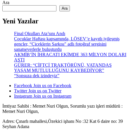
Ara
Ara
Yeni Yazılar
Final Okulları Ata’sını Andı
Çocuklar Haftası kapsamında, LÖSEV’e kayıtlı iyileşmiş
gençler, “Çiçeklerin Şarkısı" adlı fotoğraf sergisini
sanatseverlerle buluşturdu
AKMİB’İN İHRACATI EKİMDE 363 MİLYON DOLARI
AŞTI
GÜRER: “ÇİFTÇİ TRAKTÖRÜNÜ, VATANDAŞ
YAŞAM MUTLULUĞUNU KAYBEDİYOR”
“Sonsuza dek izindeyiz”
Facebook
Join us on Facebook
Twitter
Join us on Twitter
Instagram
Join us on Instagram
İmtiyaz Sahibi : Memet Nuri Olgun, Sorumlu yazı işleri müdürü :
Memet Nuri Olgun,
Adres: Çınarlı mahallesi,Özekici işhanı No :32 Kat 6 daire no: 39
Seyhan Adana