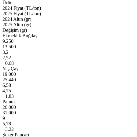
Ürün
2024 Fiyat (TL/ton)
2025 Fiyat (TL/ton)
2024 Altın (gr)
2025 Altın (gr)
Değişim (gr)
Ekmeklik Buğday
9.250
13.500
3,2
2,52
−0,68
Yaş Çay
19.000
25.440
6,58
4,75
−1,83
Pamuk
26.000
31.000
9
5,78
−3,22
Şeker Pancarı