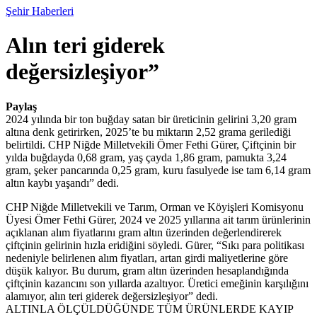
Şehir Haberleri
Alın teri giderek
değersizleşiyor”
Paylaş
2024 yılında bir ton buğday satan bir üreticinin gelirini 3,20 gram
altına denk getirirken, 2025’te bu miktarın 2,52 grama gerilediği
belirtildi. CHP Niğde Milletvekili Ömer Fethi Gürer, Çiftçinin bir
yılda buğdayda 0,68 gram, yaş çayda 1,86 gram, pamukta 3,24
gram, şeker pancarında 0,25 gram, kuru fasulyede ise tam 6,14 gram
altın kaybı yaşandı” dedi.
CHP Niğde Milletvekili ve Tarım, Orman ve Köyişleri Komisyonu
Üyesi Ömer Fethi Gürer, 2024 ve 2025 yıllarına ait tarım ürünlerinin
açıklanan alım fiyatlarını gram altın üzerinden değerlendirerek
çiftçinin gelirinin hızla eridiğini söyledi. Gürer, “Sıkı para politikası
nedeniyle belirlenen alım fiyatları, artan girdi maliyetlerine göre
düşük kalıyor. Bu durum, gram altın üzerinden hesaplandığında
çiftçinin kazancını son yıllarda azaltıyor. Üretici emeğinin karşılığını
alamıyor, alın teri giderek değersizleşiyor” dedi.
ALTINLA ÖLÇÜLDÜĞÜNDE TÜM ÜRÜNLERDE KAYIP