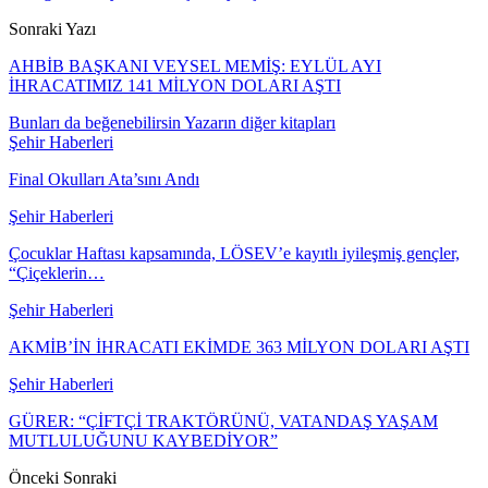
Sonraki Yazı
AHBİB BAŞKANI VEYSEL MEMİŞ: EYLÜL AYI
İHRACATIMIZ 141 MİLYON DOLARI AŞTI
Bunları da beğenebilirsin
Yazarın diğer kitapları
Şehir Haberleri
Final Okulları Ata’sını Andı
Şehir Haberleri
Çocuklar Haftası kapsamında, LÖSEV’e kayıtlı iyileşmiş gençler,
“Çiçeklerin…
Şehir Haberleri
AKMİB’İN İHRACATI EKİMDE 363 MİLYON DOLARI AŞTI
Şehir Haberleri
GÜRER: “ÇİFTÇİ TRAKTÖRÜNÜ, VATANDAŞ YAŞAM
MUTLULUĞUNU KAYBEDİYOR”
Önceki
Sonraki