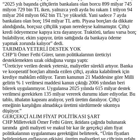
“2025 yılı başında çiftçilerin bankalara olan borcu 899 milyar 745
milyon 729 bin TL iken, yalnızca yedi ayda bu rakam 1 trilyon 94
milyar 204 milyon 662 bin TL’ye yükseldi. Yani sadece 7 ayda
bankalara olan borç 194 milyar TL arttı. Piyasa borçları da dikkate
alındığında, borçsuz çiftçilik yapan neredeyse kalmamıştır. Çiftçi
kredi ödeyemezse kapıya icra dayanıyor. Traktörü, tarlası varsa borç
bulabiliyor, ekim yapıyor, ürün sattığında da bankaya ödeme
yapmak zorunda kalıyor” dedi.
TARIMDA YETERLİ DESTEK YOK
CHP’li Ömer Fethi Gürer, tarım politikalarının üreticiyi
desteklemekten uzak olduğuna vurgu yaptı:
“Üreticiye verilen destek yetersiz, maliyetler sürekli artıyor. Banka
ve kooperatif borçları altında ezilen çiftçi, ayakta kalabilmek için
krediye mahkûm ediliyor. Tarım kanunun 21 Maddesine göre Milli
gelirin % 1 verilmesi maddesi kanun çıktığı 2006 yılından beri
bilerek uygulanmıyor. Uygulansa 2025 yılında 615 milyar destek
verilmesi gerekirken 135 milyar vererek durumu idare ediyorlar. Bu
tablo, ithalatın kapısını aralıyor, yerli üretim daralıyor. Çiftçi
emeğinin karşılığını almadıkça üretimi sürdürmede sıkıntıya
düşüyor.”
GERÇEKÇİ ALIM FİYAT POLİTİKASI ŞART
CHP Milletvekili Ömer Fethi Gürer, iktidara çağrıda bulunarak
tarımda girdi maliyeti ve makul bir kar ile gerçekçi alım fiyat
politikalarının uygulanması gerektiğini belirterek, “Ürün fiyatları
belirlenirken enflasyon etkisini, üretim maliyetleri ve çiftçinin refahı