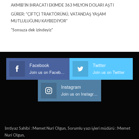
AKMİB’İN İHRACATI EKİMDE 363 MİLYON DOLARI AŞTI
GÜRER: “ÇİFTÇİ TRAKTÖRÜNÜ, VATANDAŞ YAŞAM
MUTLULUĞUNU KAYBEDİYOR”
“Sonsuza dek izindeyiz”
Facebook
Twitter
Join us on Facebook
Join us on Twitter
Instagram
Join us on Instagram
İmtiyaz Sahibi : Memet Nuri Olgun, Sorumlu yazı işleri müdürü : Memet
Nuri Olgun,