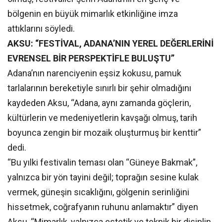
bölgenin en büyük mimarlık etkinliğine imza
attıklarını söyledi.
AKSU: “FESTİVAL, ADANA’NIN YEREL DEĞERLERİNİ
EVRENSEL BİR PERSPEKTİFLE BULUŞTU”
Adana’nın narenciyenin eşsiz kokusu, pamuk
tarlalarının bereketiyle sınırlı bir şehir olmadığını
kaydeden Aksu, “Adana, aynı zamanda göçlerin,
kültürlerin ve medeniyetlerin kavşağı olmuş, tarih
boyunca zengin bir mozaik oluşturmuş bir kenttir”
dedi.
“Bu yılki festivalin teması olan “Güneye Bakmak”,
yalnızca bir yön tayini değil; toprağın sesine kulak
vermek, güneşin sıcaklığını, gölgenin serinliğini
hissetmek, coğrafyanın ruhunu anlamaktır” diyen
Aksu, “Mimarlık, yalnızca estetik ve teknik bir disiplin