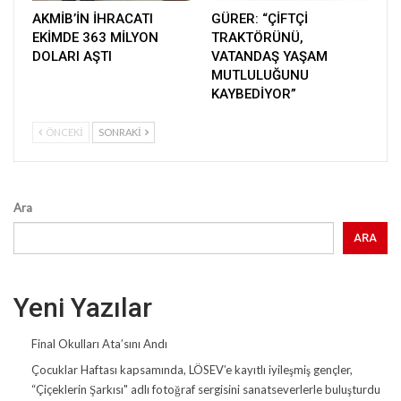
AKMİB’İN İHRACATI
GÜRER: “ÇİFTÇİ
EKİMDE 363 MİLYON
TRAKTÖRÜNÜ,
DOLARI AŞTI
VATANDAŞ YAŞAM
MUTLULUĞUNU
KAYBEDİYOR”
ÖNCEKI
SONRAKI
Ara
ARA
Yeni Yazılar
Final Okulları Ata’sını Andı
Çocuklar Haftası kapsamında, LÖSEV’e kayıtlı iyileşmiş gençler,
“Çiçeklerin Şarkısı" adlı fotoğraf sergisini sanatseverlerle buluşturdu