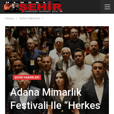
Home
Şehir Haberleri
ŞEHIR HABERLERI
Adana Mimarlık
Festivali Ile “Herkes