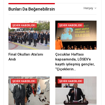
Herşey
Bunları Da Beğenebilirsin
ŞEHIR HABERLERI
ŞEHIR HABERLERI
Final Okulları Ata’sını
Çocuklar Haftası
Andı
kapsamında, LÖSEV’e
kayıtlı iyileşmiş gençler,
“Çiçeklerin…
ŞEHIR HABERLERI
ŞEHIR HABERLERI