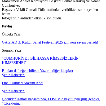
Mahkemesi Adalet Komisyonu Başkanı Ferhat Karakuş ve Adana
Cumhuriyet
Başsavcı Vekili Cumali Tülü tarafından verildikten sonra çekilen
hatıra
fotoğrafının ardından etkinlik son buldu.
Paylaş
Önceki Yazı
GAGİAD 3. Kültür Sanat Festivali 2025 için geri sayım başladı!
Sonraki Yazı
“CUMHURİYET BİLHASSA KİMSESİZLERİN
KİMSESİDİR!”
Bunları da beğenebilirsin
Yazarın diğer kitapları
Şehir Haberleri
Final Okulları Ata’sını Andı
Şehir Haberleri
Çocuklar Haftası kapsamında, LÖSEV’e kayıtlı iyileşmiş gençler,
“Çiçeklerin…