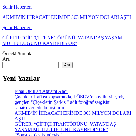
Şehir Haberleri
AKMİB’İN İHRACATI EKİMDE 363 MİLYON DOLARI AŞTI
Şehir Haberleri
GÜRER: “ÇİFTÇİ TRAKTÖRÜNÜ, VATANDAŞ YAŞAM
MUTLULUĞUNU KAYBEDİYOR”
Önceki
Sonraki
Ara
Ara
Yeni Yazılar
Final Okulları Ata’sını Andı
Çocuklar Haftası kapsamında, LÖSEV’e kayıtlı iyileşmiş
gençler, “Çiçeklerin Şarkısı" adlı fotoğraf sergisini
sanatseverlerle buluşturdu
AKMİB’İN İHRACATI EKİMDE 363 MİLYON DOLARI
AŞTI
GÜRER: “ÇİFTÇİ TRAKTÖRÜNÜ, VATANDAŞ
YAŞAM MUTLULUĞUNU KAYBEDİYOR”
“Sonsuza dek izindeyiz”