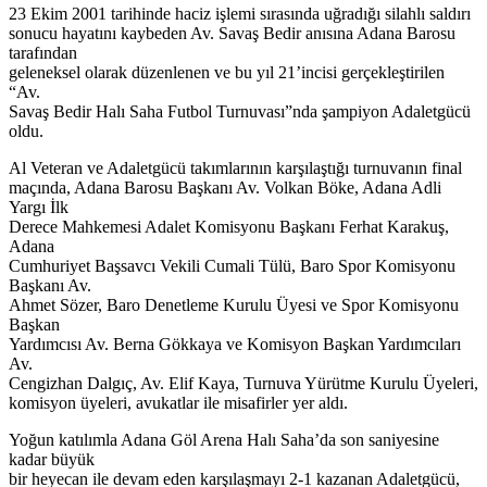
23 Ekim 2001 tarihinde haciz işlemi sırasında uğradığı silahlı saldırı
sonucu hayatını kaybeden Av. Savaş Bedir anısına Adana Barosu
tarafından
geleneksel olarak düzenlenen ve bu yıl 21’incisi gerçekleştirilen
“Av.
Savaş Bedir Halı Saha Futbol Turnuvası”nda şampiyon Adaletgücü
oldu.
Al Veteran ve Adaletgücü takımlarının karşılaştığı turnuvanın final
maçında, Adana Barosu Başkanı Av. Volkan Böke, Adana Adli
Yargı İlk
Derece Mahkemesi Adalet Komisyonu Başkanı Ferhat Karakuş,
Adana
Cumhuriyet Başsavcı Vekili Cumali Tülü, Baro Spor Komisyonu
Başkanı Av.
Ahmet Sözer, Baro Denetleme Kurulu Üyesi ve Spor Komisyonu
Başkan
Yardımcısı Av. Berna Gökkaya ve Komisyon Başkan Yardımcıları
Av.
Cengizhan Dalgıç, Av. Elif Kaya, Turnuva Yürütme Kurulu Üyeleri,
komisyon üyeleri, avukatlar ile misafirler yer aldı.
Yoğun katılımla Adana Göl Arena Halı Saha’da son saniyesine
kadar büyük
bir heyecan ile devam eden karşılaşmayı 2-1 kazanan Adaletgücü,