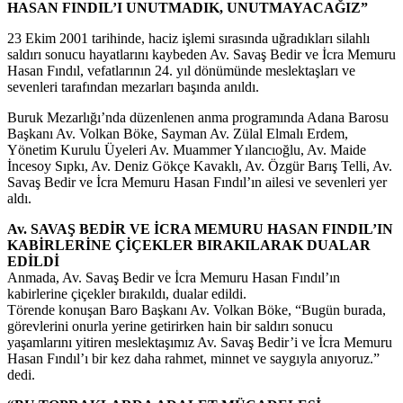
HASAN FINDIL’I UNUTMADIK, UNUTMAYACAĞIZ”
23 Ekim 2001 tarihinde, haciz işlemi sırasında uğradıkları silahlı
saldırı sonucu hayatlarını kaybeden Av. Savaş Bedir ve İcra Memuru
Hasan Fındıl, vefatlarının 24. yıl dönümünde meslektaşları ve
sevenleri tarafından mezarları başında anıldı.
Buruk Mezarlığı’nda düzenlenen anma programında Adana Barosu
Başkanı Av. Volkan Böke, Sayman Av. Zülal Elmalı Erdem,
Yönetim Kurulu Üyeleri Av. Muammer Yılancıoğlu, Av. Maide
İncesoy Sıpkı, Av. Deniz Gökçe Kavaklı, Av. Özgür Barış Telli, Av.
Savaş Bedir ve İcra Memuru Hasan Fındıl’ın ailesi ve sevenleri yer
aldı.
Av. SAVAŞ BEDİR VE İCRA MEMURU HASAN FINDIL’IN
KABİRLERİNE ÇİÇEKLER BIRAKILARAK DUALAR
EDİLDİ
Anmada, Av. Savaş Bedir ve İcra Memuru Hasan Fındıl’ın
kabirlerine çiçekler bırakıldı, dualar edildi.
Törende konuşan Baro Başkanı Av. Volkan Böke, “Bugün burada,
görevlerini onurla yerine getirirken hain bir saldırı sonucu
yaşamlarını yitiren meslektaşımız Av. Savaş Bedir’i ve İcra Memuru
Hasan Fındıl’ı bir kez daha rahmet, minnet ve saygıyla anıyoruz.”
dedi.