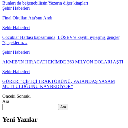
Bunları da beğenebilirsin
Yazarın diğer kitapları
Şehir Haberleri
Final Okulları Ata’sını Andı
Şehir Haberleri
Çocuklar Haftası kapsamında, LÖSEV’e kayıtlı iyileşmiş gençler,
“Çiçeklerin…
Şehir Haberleri
AKMİB’İN İHRACATI EKİMDE 363 MİLYON DOLARI AŞTI
Şehir Haberleri
GÜRER: “ÇİFTÇİ TRAKTÖRÜNÜ, VATANDAŞ YAŞAM
MUTLULUĞUNU KAYBEDİYOR”
Önceki
Sonraki
Ara
Ara
Yeni Yazılar