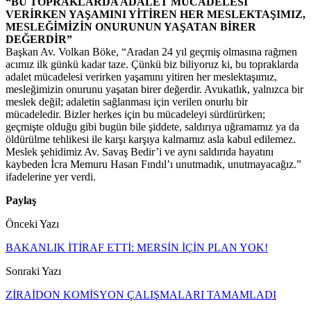
“BU TOPRAKLARDA ADALET MÜCADELESİ
VERİRKEN YAŞAMINI YİTİREN HER MESLEKTAŞIMIZ,
MESLEĞİMİZİN ONURUNUN YAŞATAN BİRER
DEĞERDİR”
Başkan Av. Volkan Böke, “Aradan 24 yıl geçmiş olmasına rağmen
acımız ilk günkü kadar taze. Çünkü biz biliyoruz ki, bu topraklarda
adalet mücadelesi verirken yaşamını yitiren her meslektaşımız,
mesleğimizin onurunu yaşatan birer değerdir. Avukatlık, yalnızca bir
meslek değil; adaletin sağlanması için verilen onurlu bir
mücadeledir. Bizler herkes için bu mücadeleyi sürdürürken;
geçmişte olduğu gibi bugün bile şiddete, saldırıya uğramamız ya da
öldürülme tehlikesi ile karşı karşıya kalmamız asla kabul edilemez.
Meslek şehidimiz Av. Savaş Bedir’i ve aynı saldırıda hayatını
kaybeden İcra Memuru Hasan Fındıl’ı unutmadık, unutmayacağız.”
ifadelerine yer verdi.
Paylaş
Önceki Yazı
BAKANLIK İTİRAF ETTİ: MERSİN İÇİN PLAN YOK!
Sonraki Yazı
ZİRAİDON KOMİSYON ÇALIŞMALARI TAMAMLADI