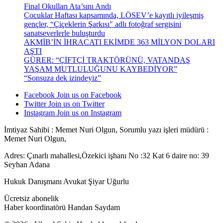
Final Okulları Ata’sını Andı
Çocuklar Haftası kapsamında, LÖSEV’e kayıtlı iyileşmiş
gençler, “Çiçeklerin Şarkısı" adlı fotoğraf sergisini
sanatseverlerle buluşturdu
AKMİB’İN İHRACATI EKİMDE 363 MİLYON DOLARI
AŞTI
GÜRER: “ÇİFTÇİ TRAKTÖRÜNÜ, VATANDAŞ
YAŞAM MUTLULUĞUNU KAYBEDİYOR”
“Sonsuza dek izindeyiz”
Facebook
Join us on Facebook
Twitter
Join us on Twitter
Instagram
Join us on Instagram
İmtiyaz Sahibi : Memet Nuri Olgun, Sorumlu yazı işleri müdürü :
Memet Nuri Olgun,
Adres: Çınarlı mahallesi,Özekici işhanı No :32 Kat 6 daire no: 39
Seyhan Adana
Hukuk Danışmanı Avukat Şiyar Uğurlu
Ücretsiz abonelik
Haber koordinatörü Handan Saydam