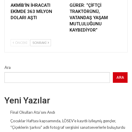
AKMİB’İN İHRACATI
GÜRER: “ÇİFTÇİ
EKİMDE 363 MİLYON
TRAKTÖRÜNÜ,
DOLARI AŞTI
VATANDAŞ YAŞAM
MUTLULUĞUNU
KAYBEDİYOR”
ÖNCEKI
SONRAKI
Ara
ARA
Yeni Yazılar
Final Okulları Ata’sını Andı
Çocuklar Haftası kapsamında, LÖSEV’e kayıtlı iyileşmiş gençler,
“Çiçeklerin Şarkısı" adlı fotoğraf sergisini sanatseverlerle buluşturdu