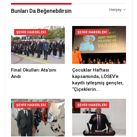
Herşey
Bunları Da Beğenebilirsin
ŞEHIR HABERLERI
ŞEHIR HABERLERI
Final Okulları Ata’sını
Çocuklar Haftası
Andı
kapsamında, LÖSEV’e
kayıtlı iyileşmiş gençler,
“Çiçeklerin…
ŞEHIR HABERLERI
ŞEHIR HABERLERI