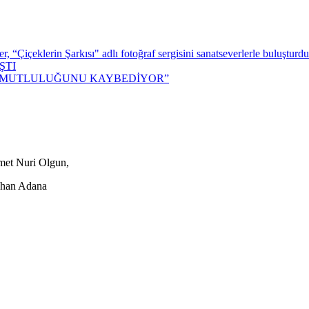
 “Çiçeklerin Şarkısı" adlı fotoğraf sergisini sanatseverlerle buluşturdu
ŞTI
M MUTLULUĞUNU KAYBEDİYOR”
met Nuri Olgun,
eyhan Adana