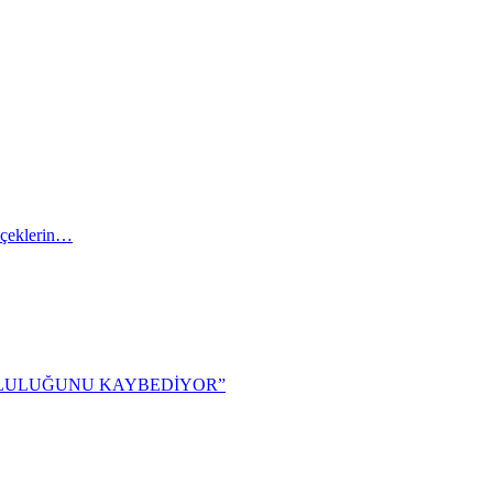
içeklerin…
TLULUĞUNU KAYBEDİYOR”