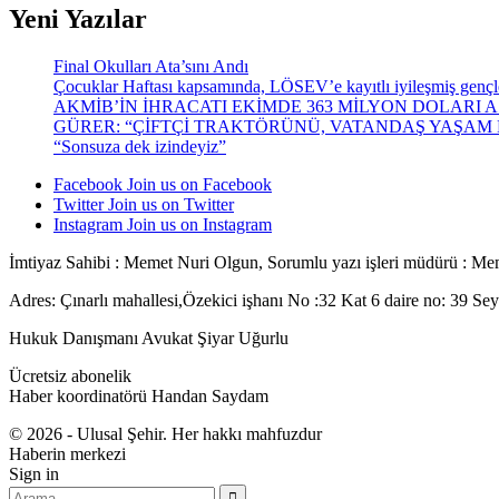
Yeni Yazılar
Final Okulları Ata’sını Andı
Çocuklar Haftası kapsamında, LÖSEV’e kayıtlı iyileşmiş gençler,
AKMİB’İN İHRACATI EKİMDE 363 MİLYON DOLARI A
GÜRER: “ÇİFTÇİ TRAKTÖRÜNÜ, VATANDAŞ YAŞA
“Sonsuza dek izindeyiz”
Facebook
Join us on Facebook
Twitter
Join us on Twitter
Instagram
Join us on Instagram
İmtiyaz Sahibi : Memet Nuri Olgun, Sorumlu yazı işleri müdürü : Me
Adres: Çınarlı mahallesi,Özekici işhanı No :32 Kat 6 daire no: 39 S
Hukuk Danışmanı Avukat Şiyar Uğurlu
Ücretsiz abonelik
Haber koordinatörü Handan Saydam
© 2026 - Ulusal Şehir. Her hakkı mahfuzdur
Haberin merkezi
Sign in