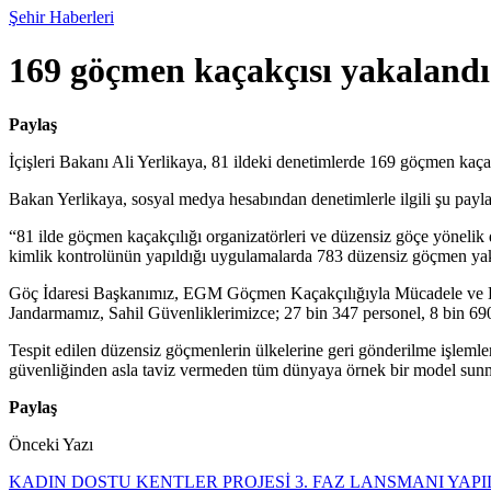
Şehir Haberleri
169 göçmen kaçakçısı yakalandı
Paylaş
İçişleri Bakanı Ali Yerlikaya, 81 ildeki denetimlerde 169 göçmen kaça
Bakan Yerlikaya, sosyal medya hesabından denetimlerle ilgili şu payla
“81 ilde göçmen kaçakçılığı organizatörleri ve düzensiz göçe yöneli
kimlik kontrolünün yapıldığı uygulamalarda 783 düzensiz göçmen ya
Göç İdaresi Başkanımız, EGM Göçmen Kaçakçılığıyla Mücadele ve Hu
Jandarmamız, Sahil Güvenliklerimizce; 27 bin 347 personel, 8 bin 690
Tespit edilen düzensiz göçmenlerin ülkelerine geri gönderilme işlemle
güvenliğinden asla taviz vermeden tüm dünyaya örnek bir model sunm
Paylaş
Önceki Yazı
KADIN DOSTU KENTLER PROJESİ 3. FAZ LANSMANI YAPI