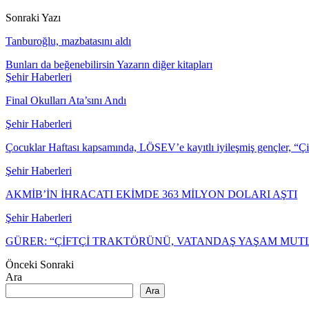
Sonraki Yazı
Tanburoğlu, mazbatasını aldı
Bunları da beğenebilirsin
Yazarın diğer kitapları
Şehir Haberleri
Final Okulları Ata’sını Andı
Şehir Haberleri
Çocuklar Haftası kapsamında, LÖSEV’e kayıtlı iyileşmiş gençler, “Ç
Şehir Haberleri
AKMİB’İN İHRACATI EKİMDE 363 MİLYON DOLARI AŞTI
Şehir Haberleri
GÜRER: “ÇİFTÇİ TRAKTÖRÜNÜ, VATANDAŞ YAŞAM MU
Önceki
Sonraki
Ara
Ara