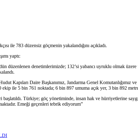
kçısı ile 783 düzensiz göçmenin yakalandığını açıkladı.
şımı yaptı:
k dün düzenlenen denetimlerimizde; 132’si yabancı uyruklu olmak üzere
kalandı.
dut Kapıları Daire Başkanımız, Jandarma Genel Komutanlığımız ve Sa
 ekip ile 5 bin 761 noktada; 6 bin 897 umuma açık yer, 3 bin 892 metruk
ri başlatıldı. Türkiye; göç yönetiminde, insan hak ve hürriyetlerine say
aktadır. Emeği geçenleri tebrik ediyorum”
LDI